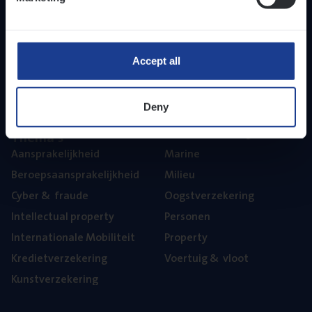
Inzich­ten
Duur­zaam­heid
Onze bedrijfs­cul­tuur
Onze vaca­tu­res
Accept all
Diver­si­teit, gelijk­waar­dig­heid en inclusie
Part­ner­ships
Deny
The­ma’s
Aan­spra­ke­lijk­heid
Mari­ne
Beroeps­aan­spra­ke­lijk­heid
Mili­eu
Cyber
&
fraude
Oogst­ver­ze­ke­ring
Intel­lec­tu­al property
Per­so­nen
Inter­na­ti­o­na­le Mobiliteit
Pro­per­ty
Kre­diet­ver­ze­ke­ring
Voer­tuig
&
vloot
Kunst­ver­ze­ke­ring