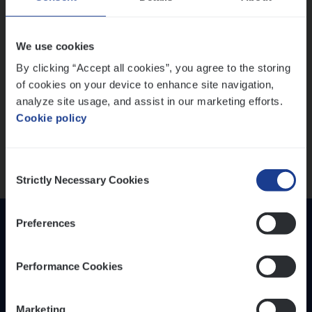
IT, Change & Innovation
People Management
Lees onze verhalen
We use cookies
Sales Management
By clicking “Accept all cookies”, you agree to the storing
Meer dan collega’s: hoe Julie en Aurélie elkaar
of cookies on your device to enhance site navigation,
Loca­tie
versterken
analyze site usage, and assist in our marketing efforts.
Mathias houdt van diepgaande dossiers én droge
Provincie Antwerpen
Cookie policy
humor
Provincie Limburg
Thalia zoekt graag oplossingen, in games én op het
Provincie Oost-Vlaanderen
werk
Consent
Strictly Necessary Cookies
Selection
Wis alle filters
Preferences
Performance Cookies
Marketing