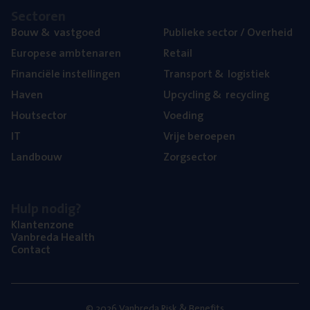
Sec­to­ren
Bouw
&
vastgoed
Publie­ke sec­tor / Overheid
Euro­pe­se ambtenaren
Retail
Finan­ci­ë­le instellingen
Trans­port
&
logistiek
Haven
Upcy­cling
&
recycling
Hout­sec­tor
Voe­ding
IT
Vrije beroe­pen
Land­bouw
Zorg­sec­tor
Hulp nodig?
Klan­ten­zo­ne
Van­b­re­da Health
Con­tact
© 2026 Vanbreda Risk & Benefits