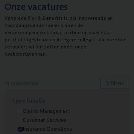
Onze vacatures
Vanbreda Risk & Benefits is, als innoverende en
toonaangevende speler binnen de
verzekeringsmakelaardij, continu op zoek naar
positief ingestelde en integere collega’s die mee hun
schouders willen zetten onder onze
toekomstplannen.
13 resultaten
Filters
Type func­tie
(Agi­le)
IT
Pro­ject Manager
Claims Management
IT, Change & Innovation
Customer Services
Antwerpen
Insurance Operations