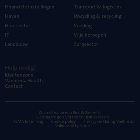
Finan­ci­ë­le instellingen
Trans­port
&
logistiek
Haven
Upcy­cling
&
recycling
Hout­sec­tor
Voe­ding
IT
Vrije beroe­pen
Land­bouw
Zorg­sec­tor
Hulp nodig?
Klan­ten­zo­ne
Van­b­re­da Health
Con­tact
© 2026 Vanbreda Risk & Benefits
Gedragsregels verzekeringsmakelaardij
FSMA Erkenning
Cookie policy
Privacyverklaring Vanbreda
Vulnerability report