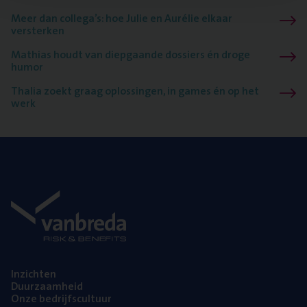
Meer dan collega’s: hoe Julie en Aurélie elkaar
versterken
Mathias houdt van diepgaande dossiers én droge
humor
Thalia zoekt graag oplossingen, in games én op het
werk
Inzich­ten
Duur­zaam­heid
Onze bedrijfs­cul­tuur