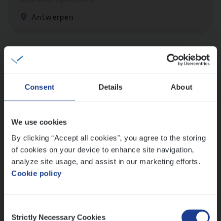
Antwerpen
Cor­po­ra­te Insu­ran­ce Bro­ker Property
Sales Management
Consent
Details
About
Antwerpen
We use cookies
By clicking “Accept all cookies”, you agree to the storing
Dos­sier­be­heer­der Gewaar­borgd Inkomen
of cookies on your device to enhance site navigation,
Insurance Operations
analyze site usage, and assist in our marketing efforts.
Antwerpen
Cookie policy
Consent
Strictly Necessary Cookies
Selection