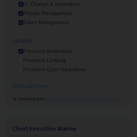
IT, Change & Innovation
People Management
Advisor/​Configuratie ana­lyst Part­ner in
Sales Management
Benefits
Insurance Operations
Loca­tie
Beveren
Provincie Antwerpen
Provincie Limburg
Provincie Oost-Vlaanderen
Busi­ness Mana­ger Mari­ne Cargo
Wis alle filters
People Management, Sales Management
Antwerpen
Client Exe­cu­ti­ve Marine
Insurance Operations