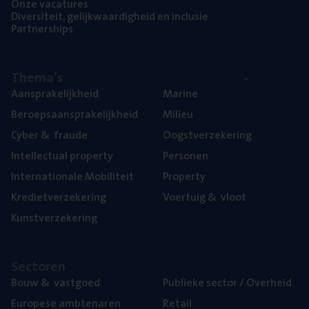
Onze vaca­tu­res
Diver­si­teit, gelijk­waar­dig­heid en inclusie
Part­ner­ships
The­ma’s
Aan­spra­ke­lijk­heid
Mari­ne
Beroeps­aan­spra­ke­lijk­heid
Mili­eu
Cyber
&
fraude
Oogst­ver­ze­ke­ring
Intel­lec­tu­al property
Per­so­nen
Inter­na­ti­o­na­le Mobiliteit
Pro­per­ty
Kre­diet­ver­ze­ke­ring
Voer­tuig
&
vloot
Kunst­ver­ze­ke­ring
Sec­to­ren
Bouw
&
vastgoed
Publie­ke sec­tor / Overheid
Euro­pe­se ambtenaren
Retail