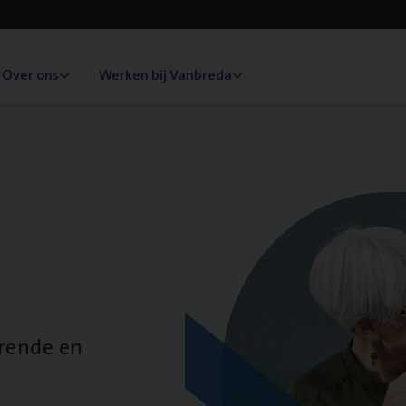
Over ons
Werken bij Vanbreda
erende en