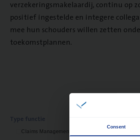
verzekeringsmakelaardij, continu op z
positief ingestelde en integere collega’
mee hun schouders willen zetten onde
toekomstplannen.
Type func­tie
Geen re
Consent
Claims Management