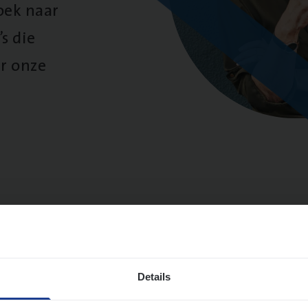
oek naar
s die
r onze
sultaten
Details