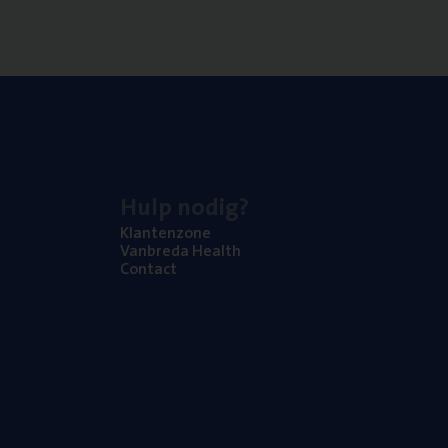
Hulp nodig?
Klan­ten­zo­ne
Van­b­re­da Health
Con­tact