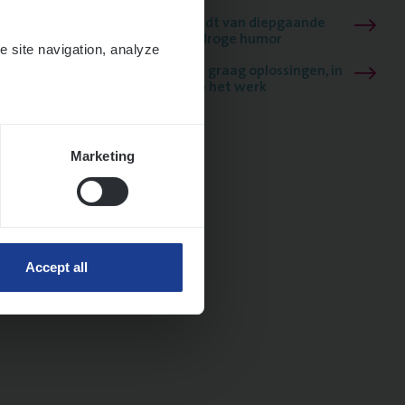
Mathias houdt van diepgaande
dossiers én droge humor
e site navigation, analyze
Thalia zoekt graag oplossingen, in
games én op het werk
Marketing
Accept all