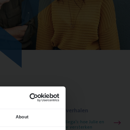
Lees onze verhalen
About
Meer dan collega’s: hoe Julie en
Aurélie elkaar versterken