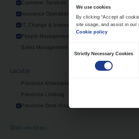
Customer Services
We use cookies
Insurance Operations
By clicking “Accept all cooki
site usage, and assist in our 
IT, Change & Innovation
Cookie policy
People Management
Consent
Sales Management
Strictly Necessary Cookies
Selection
Loca­tie
Provincie Antwerpen
Provincie Limburg
Provincie Oost-Vlaanderen
Wis alle filters