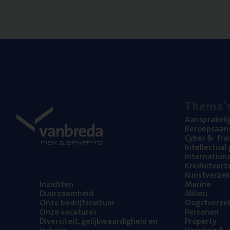
The­ma’
Aan­spra­ke­li
Beroeps­aan­s
Cyber
&
fra
Intel­lec­tu­a
Inter­na­ti­o­
Kre­diet­ver­z
Kunst­ver­ze­k
Inzich­ten
Mari­ne
Duur­zaam­heid
Mili­eu
Onze bedrijfs­cul­tuur
Oogst­ver­ze­
Onze vaca­tu­res
Per­so­nen
Diver­si­teit, gelijk­waar­dig­heid en
Pro­per­ty