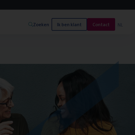
Zoeken
Ik ben klant
Contact
NL