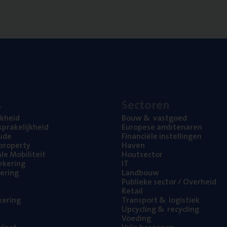
s
Sec­to­ren
jk­heid
Bouw
&
vastgoed
pra­ke­lijk­heid
Euro­pe­se ambtenaren
ude
Finan­ci­ë­le instellingen
l property
Haven
na­le Mobiliteit
Hout­sec­tor
e­ke­ring
IT
e­ring
Land­bouw
Publie­ke sec­tor / Overheid
Retail
ke­ring
Trans­port
&
logistiek
Upcy­cling
&
recycling
Voe­ding