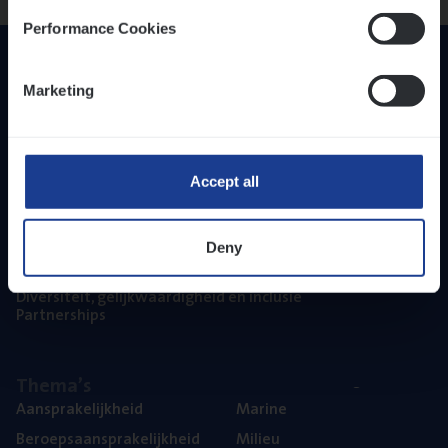
Performance Cookies
Marketing
Accept all
Inzich­ten
Duur­zaam­heid
Deny
Onze bedrijfs­cul­tuur
Onze vaca­tu­res
Diver­si­teit, gelijk­waar­dig­heid en inclusie
Part­ner­ships
The­ma’s
Aan­spra­ke­lijk­heid
Mari­ne
Beroeps­aan­spra­ke­lijk­heid
Mili­eu