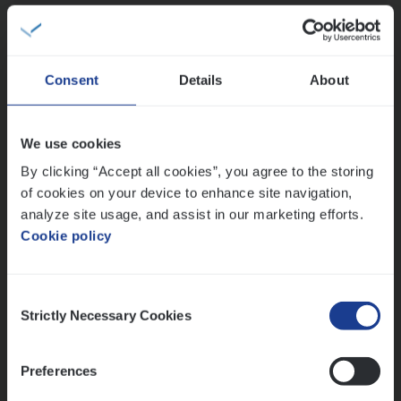
Antwerpen
IT, Change & Innovation
People Management
Sales Management
Consent
Details
About
Busi­ness Mana­ger Mari­ne Cargo
People Management, Sales Management
Loca­tie
Antwerpen
We use cookies
Provincie Antwerpen
By clicking “Accept all cookies”, you agree to the storing
Provincie Limburg
of cookies on your device to enhance site navigation,
Provincie Oost-Vlaanderen
analyze site usage, and assist in our marketing efforts.
Lees onze verhalen
Cookie policy
Wis alle filters
Meer dan collega’s: hoe Julie en Aurélie elkaar
versterken
Consent
Mathias houdt van diepgaande dossiers én droge
Strictly Necessary Cookies
Selection
humor
Thalia zoekt graag oplossingen, in games én op het
Preferences
werk