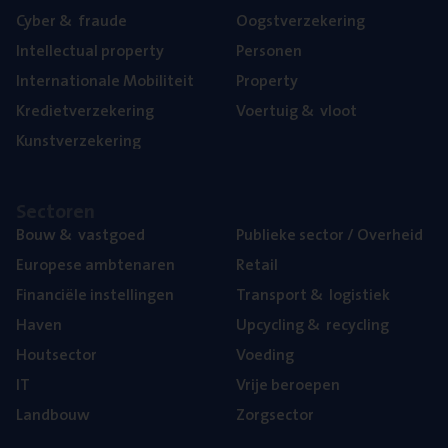
Cyber
&
fraude
Oogst­ver­ze­ke­ring
Intel­lec­tu­al property
Per­so­nen
Inter­na­ti­o­na­le Mobiliteit
Pro­per­ty
Kre­diet­ver­ze­ke­ring
Voer­tuig
&
vloot
Kunst­ver­ze­ke­ring
Sec­to­ren
Bouw
&
vastgoed
Publie­ke sec­tor / Overheid
Euro­pe­se ambtenaren
Retail
Finan­ci­ë­le instellingen
Trans­port
&
logistiek
Haven
Upcy­cling
&
recycling
Hout­sec­tor
Voe­ding
IT
Vrije beroe­pen
Land­bouw
Zorg­sec­tor