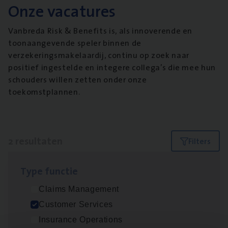
Onze vacatures
Vanbreda Risk & Benefits is, als innoverende en
toonaangevende speler binnen de
verzekeringsmakelaardij, continu op zoek naar
positief ingestelde en integere collega’s die mee hun
schouders willen zetten onder onze
toekomstplannen.
2 resultaten
Filters
Type func­tie
Cus­to­mer Care Expert
Claims Management
Hospitalisatieverzekeringen
Customer Services
Customer Services
Insurance Operations