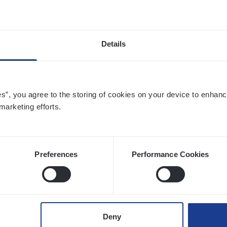
hange & Innovation
twerpen
Details
si­ness Analyst
es”, you agree to the storing of cookies on your device to enhanc
hange & Innovation
marketing efforts.
twerpen
Preferences
Performance Cookies
to­mer Care Expert Hospitalisatieverzekeri
mer Services
Deny