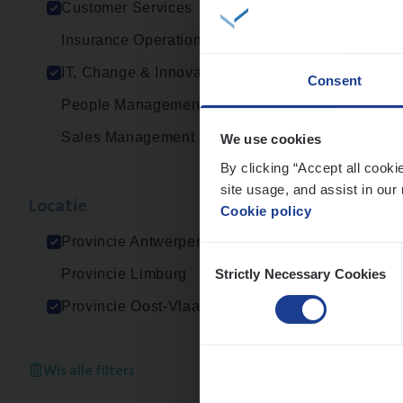
Customer Services
IT, C
Insurance Operations
An
IT, Change & Innovation
Consent
People Management
Sales Management
We use cookies
IT
Bu
By clicking “Accept all cooki
IT, C
site usage, and assist in our 
Loca­tie
Cookie policy
An
Provincie Antwerpen
Consent
Strictly Necessary Cookies
Provincie Limburg
Selection
Provincie Oost-Vlaanderen
Cus­
Custo
Wis alle filters