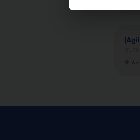
An
(Agi­
IT, C
An