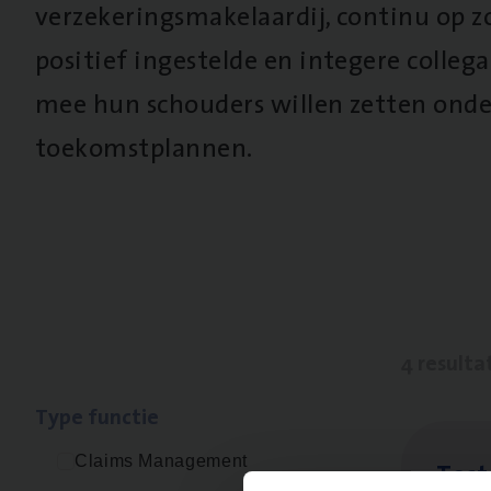
verzekeringsmakelaardij, continu op z
positief ingestelde en integere collega’
mee hun schouders willen zetten onde
toekomstplannen.
4 resulta
Type func­tie
Claims Management
Test