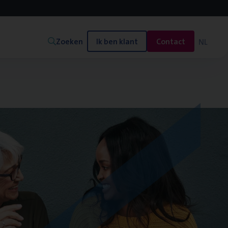
Zoeken
Ik ben klant
Contact
NL