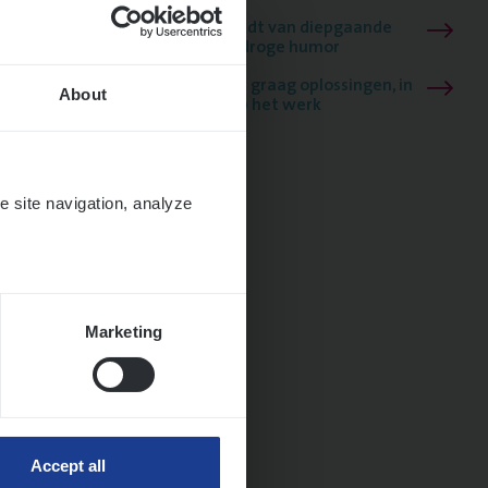
Mathias houdt van diepgaande
dossiers én droge humor
Thalia zoekt graag oplossingen, in
About
games én op het werk
e site navigation, analyze
Marketing
ngen
Accept all