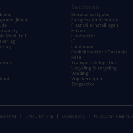
s
Sec­to­ren
jk­heid
Bouw
&
vastgoed
pra­ke­lijk­heid
Euro­pe­se ambtenaren
ude
Finan­ci­ë­le instellingen
l property
Haven
na­le Mobiliteit
Hout­sec­tor
e­ke­ring
IT
e­ring
Land­bouw
Publie­ke sec­tor / Overheid
Retail
ke­ring
Trans­port
&
logistiek
Upcy­cling
&
recycling
Voe­ding
loot
Vrije beroe­pen
Zorg­sec­tor
kelaardij
FSMA Erkenning
Cookie policy
Privacyverklaring Va