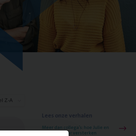
el Z-A
Lees onze verhalen
Meer dan collega’s: hoe Julie en
Aurélie elkaar versterken