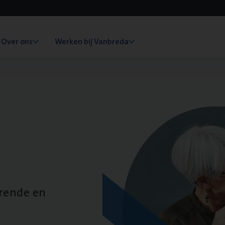
Over ons
Werken bij Vanbreda
erende en