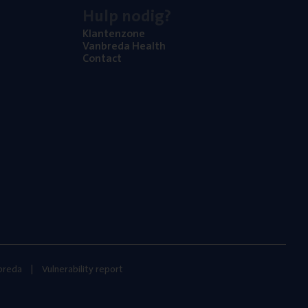
Hulp nodig?
Klan­ten­zo­ne
Van­b­re­da Health
Con­tact
nbreda
Vulnerability report