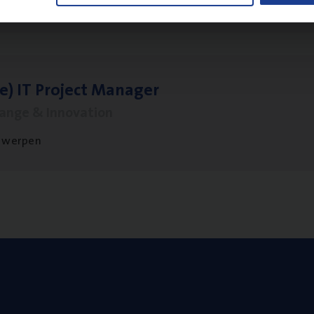
twerpen
le)
IT
Pro­ject Manager
hange & Innovation
twerpen