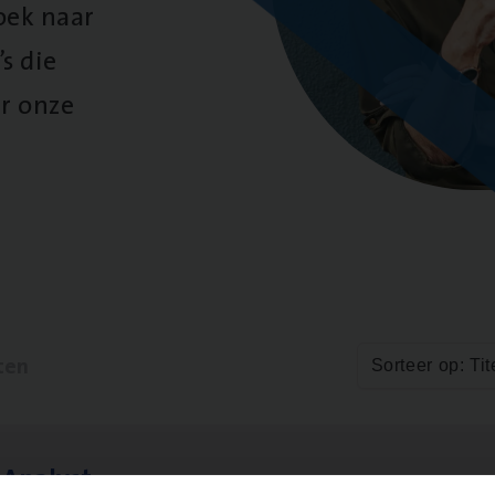
oek naar
s die
r onze
ten
Sorteer op: Tit
 Ana­lyst