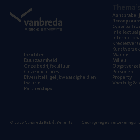
The­ma’
Aan­spra­ke­li
Beroeps­aan­s
Cyber
&
fra
Intel­lec­tu­a
Inter­na­ti­o­
Kre­diet­ver­z
Kunst­ver­ze­k
Inzich­ten
Mari­ne
Duur­zaam­heid
Mili­eu
Onze bedrijfs­cul­tuur
Oogst­ver­ze­
Onze vaca­tu­res
Per­so­nen
Diver­si­teit, gelijk­waar­dig­heid en
Pro­per­ty
inclusie
Voer­tuig
&
v
Part­ner­ships
© 2026 Vanbreda Risk & Benefits
Gedragsregels verzekeringsma