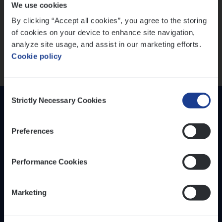
We use cookies
versterken
IT, Change & Innovation
By clicking “Accept all cookies”, you agree to the storing
People Management
Mathias houdt van diepgaande dossiers én droge
of cookies on your device to enhance site navigation,
humor
Sales Management
analyze site usage, and assist in our marketing efforts.
Thalia zoekt graag oplossingen, in games én op het
Cookie policy
werk
Loca­tie
Provincie Antwerpen
Consent
Provincie Limburg
Strictly Necessary Cookies
Selection
Provincie Oost-Vlaanderen
Preferences
Wis alle filters
Performance Cookies
Inzich­ten
Duur­zaam­heid
Marketing
Onze bedrijfs­cul­tuur
Onze vaca­tu­res
Diver­si­teit, gelijk­waar­dig­heid en inclusie