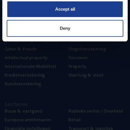
Part­ner­ships
Accept all
The­ma’s
Deny
Aan­spra­ke­lijk­heid
Mari­ne
Beroeps­aan­spra­ke­lijk­heid
Mili­eu
Cyber
&
fraude
Oogst­ver­ze­ke­ring
Intel­lec­tu­al property
Per­so­nen
Inter­na­ti­o­na­le Mobiliteit
Pro­per­ty
Kre­diet­ver­ze­ke­ring
Voer­tuig
&
vloot
Kunst­ver­ze­ke­ring
Sec­to­ren
Bouw
&
vastgoed
Publie­ke sec­tor / Overheid
Euro­pe­se ambtenaren
Retail
Finan­ci­ë­le instellingen
Trans­port
&
logistiek