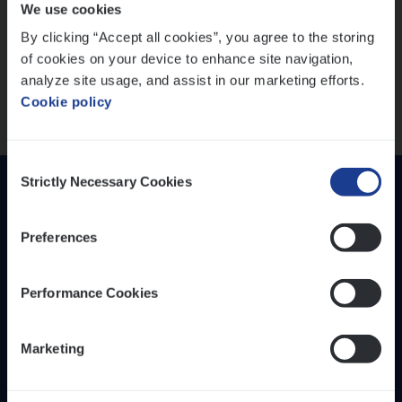
We use cookies
versterken
IT, Change & Innovation
By clicking “Accept all cookies”, you agree to the storing
People Management
Mathias houdt van diepgaande dossiers én droge
of cookies on your device to enhance site navigation,
humor
Sales Management
analyze site usage, and assist in our marketing efforts.
Thalia zoekt graag oplossingen, in games én op het
Cookie policy
werk
Loca­tie
Provincie Antwerpen
Consent
Provincie Limburg
Strictly Necessary Cookies
Selection
Provincie Oost-Vlaanderen
Preferences
Wis alle filters
Performance Cookies
Inzich­ten
Duur­zaam­heid
Marketing
Onze bedrijfs­cul­tuur
Onze vaca­tu­res
Diver­si­teit, gelijk­waar­dig­heid en inclusie