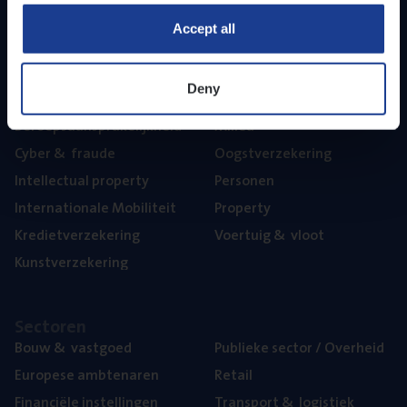
Part­ner­ships
Accept all
The­ma’s
Deny
Aan­spra­ke­lijk­heid
Mari­ne
Beroeps­aan­spra­ke­lijk­heid
Mili­eu
Cyber
&
fraude
Oogst­ver­ze­ke­ring
Intel­lec­tu­al property
Per­so­nen
Inter­na­ti­o­na­le Mobiliteit
Pro­per­ty
Kre­diet­ver­ze­ke­ring
Voer­tuig
&
vloot
Kunst­ver­ze­ke­ring
Sec­to­ren
Bouw
&
vastgoed
Publie­ke sec­tor / Overheid
Euro­pe­se ambtenaren
Retail
Finan­ci­ë­le instellingen
Trans­port
&
logistiek