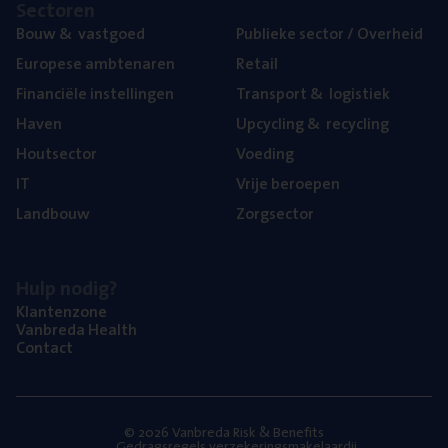
Sec­to­ren
Bouw
&
vastgoed
Publie­ke sec­tor / Overheid
Euro­pe­se ambtenaren
Retail
Finan­ci­ë­le instellingen
Trans­port
&
logistiek
Haven
Upcy­cling
&
recycling
Hout­sec­tor
Voe­ding
IT
Vrije beroe­pen
Land­bouw
Zorg­sec­tor
Hulp nodig?
Klan­ten­zo­ne
Van­b­re­da Health
Con­tact
© 2026 Vanbreda Risk & Benefits
Gedragsregels verzekeringsmakelaardij