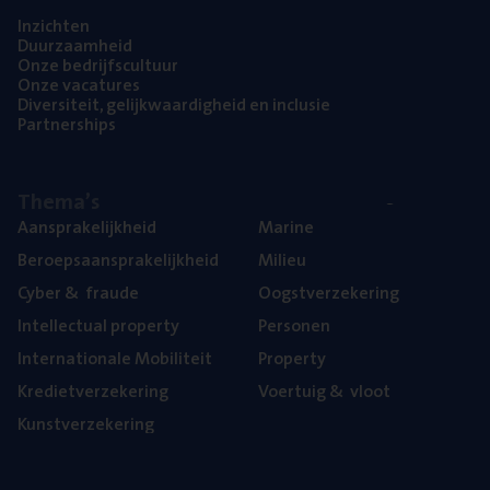
Inzich­ten
Duur­zaam­heid
Onze bedrijfs­cul­tuur
Onze vaca­tu­res
Diver­si­teit, gelijk­waar­dig­heid en inclusie
Part­ner­ships
The­ma’s
Aan­spra­ke­lijk­heid
Mari­ne
Beroeps­aan­spra­ke­lijk­heid
Mili­eu
Cyber
&
fraude
Oogst­ver­ze­ke­ring
Intel­lec­tu­al property
Per­so­nen
Inter­na­ti­o­na­le Mobiliteit
Pro­per­ty
Kre­diet­ver­ze­ke­ring
Voer­tuig
&
vloot
Kunst­ver­ze­ke­ring