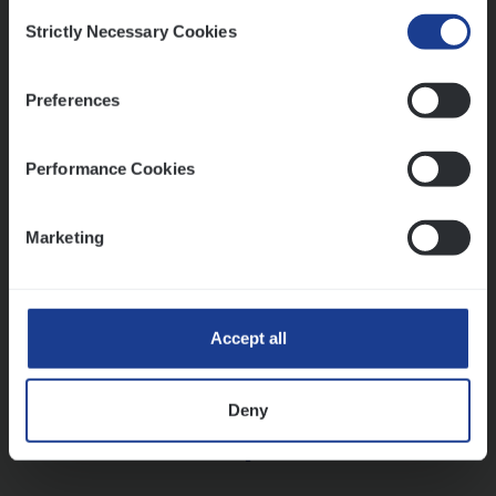
Consent
Strictly Necessary Cookies
Selection
Vorige
Volgende
Preferences
Lees onze verhalen
Performance Cookies
Meer dan collega’s: hoe Julie en Aurélie elkaar
versterken
Marketing
Mathias houdt van diepgaande dossiers én droge
humor
Thalia zoekt graag oplossingen, in games én op het
werk
Accept all
Deny
Ons sollicitatieproces