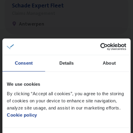
Scha­de Expert Fleet
Claims Management
Antwerpen
Scha­de­be­heer­der verzekeringen
Claims Management
Consent
Details
About
Sint-Niklaas/Temse
We use cookies
By clicking “Accept all cookies”, you agree to the storing
Test Ana­lyst
of cookies on your device to enhance site navigation,
IT, Change & Innovation
analyze site usage, and assist in our marketing efforts.
Cookie policy
Antwerpen