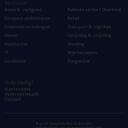
Sec­to­ren
Bouw
&
vastgoed
Publie­ke sec­tor / Overheid
Euro­pe­se ambtenaren
Retail
Finan­ci­ë­le instellingen
Trans­port
&
logistiek
Haven
Upcy­cling
&
recycling
Hout­sec­tor
Voe­ding
IT
Vrije beroe­pen
Land­bouw
Zorg­sec­tor
Hulp nodig?
Klan­ten­zo­ne
Van­b­re­da Health
Con­tact
© 2026 Vanbreda Risk & Benefits
Gedragsregels verzekeringsmakelaardij