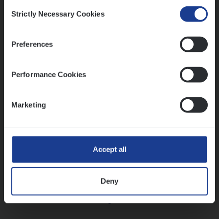
Consent
Strictly Necessary Cookies
Selection
Vorige
Volgende
Preferences
Lees onze verhalen
Performance Cookies
Meer dan collega’s: hoe Julie en Aurélie elkaar
versterken
Marketing
Mathias houdt van diepgaande dossiers én droge
humor
Thalia zoekt graag oplossingen, in games én op het
werk
Accept all
Deny
Ons sollicitatieproces