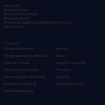
Inzich­ten
Duur­zaam­heid
Onze bedrijfs­cul­tuur
Onze vaca­tu­res
Diver­si­teit, gelijk­waar­dig­heid en inclusie
Part­ner­ships
The­ma’s
Aan­spra­ke­lijk­heid
Mari­ne
Beroeps­aan­spra­ke­lijk­heid
Mili­eu
Cyber
&
fraude
Oogst­ver­ze­ke­ring
Intel­lec­tu­al property
Per­so­nen
Inter­na­ti­o­na­le Mobiliteit
Pro­per­ty
Kre­diet­ver­ze­ke­ring
Voer­tuig
&
vloot
Kunst­ver­ze­ke­ring