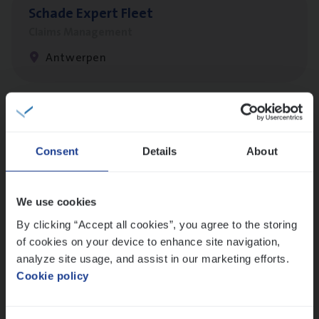
Scha­de Expert Fleet
Claims Management
Antwerpen
Scha­de­be­heer­der verzekeringen
Claims Management
Consent
Details
About
Sint-Niklaas/Temse
We use cookies
By clicking “Accept all cookies”, you agree to the storing
Test Ana­lyst
of cookies on your device to enhance site navigation,
IT, Change & Innovation
analyze site usage, and assist in our marketing efforts.
Cookie policy
Antwerpen