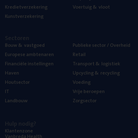
Kre­diet­ver­ze­ke­ring
Voer­tuig
&
vloot
Kunst­ver­ze­ke­ring
Sec­to­ren
Bouw
&
vastgoed
Publie­ke sec­tor / Overheid
Euro­pe­se ambtenaren
Retail
Finan­ci­ë­le instellingen
Trans­port
&
logistiek
Haven
Upcy­cling
&
recycling
Hout­sec­tor
Voe­ding
IT
Vrije beroe­pen
Land­bouw
Zorg­sec­tor
Hulp nodig?
Klan­ten­zo­ne
Van­b­re­da Health