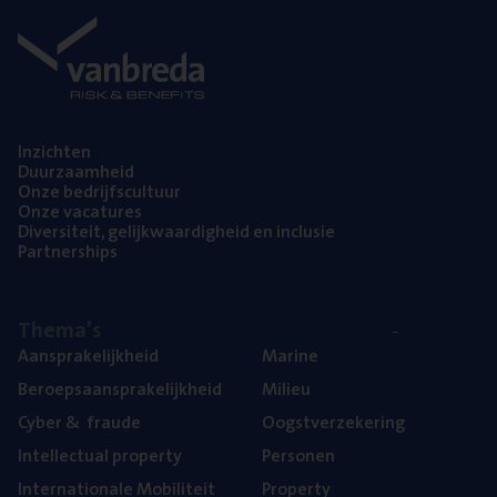
Inzich­ten
Duur­zaam­heid
Onze bedrijfs­cul­tuur
Onze vaca­tu­res
Diver­si­teit, gelijk­waar­dig­heid en inclusie
Part­ner­ships
The­ma’s
Aan­spra­ke­lijk­heid
Mari­ne
Beroeps­aan­spra­ke­lijk­heid
Mili­eu
Cyber
&
fraude
Oogst­ver­ze­ke­ring
Intel­lec­tu­al property
Per­so­nen
Inter­na­ti­o­na­le Mobiliteit
Pro­per­ty