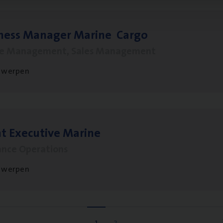
­ness Mana­ger Mari­ne Cargo
le Management, Sales Management
twerpen
t Exe­cu­ti­ve Marine
ance Operations
twerpen
1
2