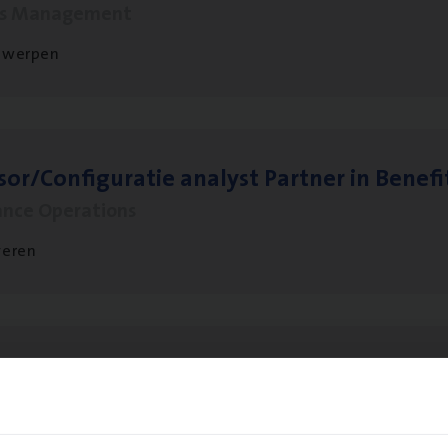
ms Management
twerpen
sor/​Configuratie ana­lyst Part­ner in Benefi
ance Operations
veren
 Ana­lyst
hange & Innovation
twerpen