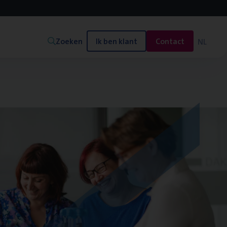
Zoeken
Ik ben klant
Contact
NL