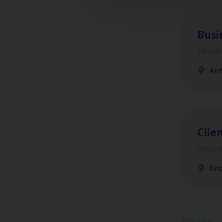
Busi
Peop
An
Clien
Insur
An
Vorige