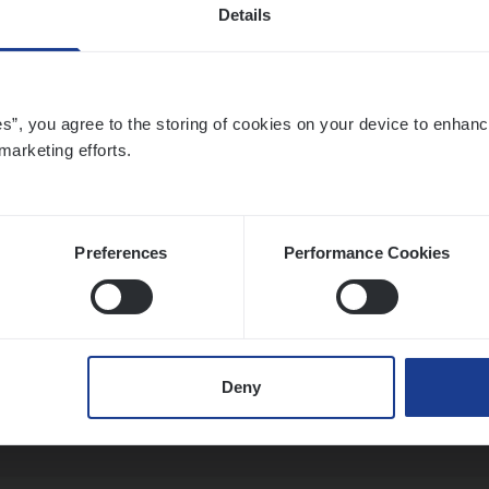
Details
to­mer Care Expert Hospitalisatieverzekeri
es”, you agree to the storing of cookies on your device to enhanc
marketing efforts.
mer Services
twerpen
Preferences
Performance Cookies
­de Expert Fleet
ms Management
Deny
twerpen