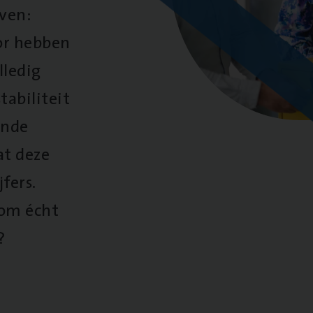
oven:
oor hebben
lledig
tabiliteit
ende
at deze
fers.
 om écht
?