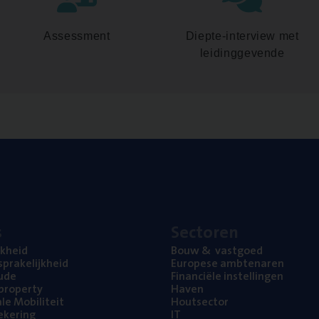
Assessment
Diepte-interview met
leidinggevende
s
Sec­to­ren
jk­heid
Bouw
&
vastgoed
pra­ke­lijk­heid
Euro­pe­se ambtenaren
ude
Finan­ci­ë­le instellingen
l property
Haven
na­le Mobiliteit
Hout­sec­tor
e­ke­ring
IT