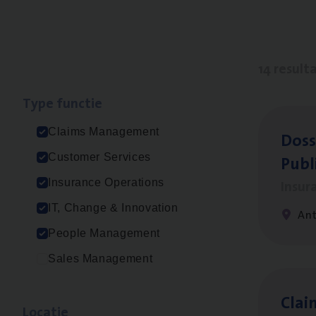
14 result
Type func­tie
Claims Management
Dos­s
Publ
Customer Services
Insur
Insurance Operations
IT, Change & Innovation
An
People Management
Sales Management
Clai
Loca­tie