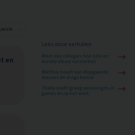
euwste
Lees onze verhalen
Meer dan collega’s: hoe Julie en
it en
Aurélie elkaar versterken
Mathias houdt van diepgaande
dossiers én droge humor
Thalia zoekt graag oplossingen, in
games én op het werk