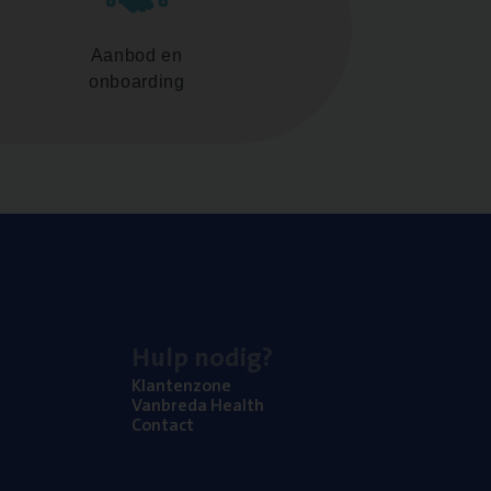
Aanbod en
onboarding
Hulp nodig?
Klan­ten­zo­ne
Van­b­re­da Health
Con­tact