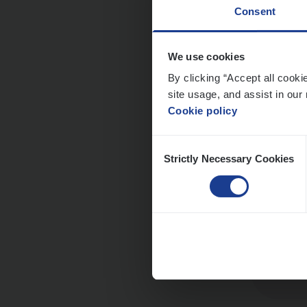
Consent
We use cookies
Cus­
By clicking “Accept all cooki
site usage, and assist in our 
Custo
Cookie policy
An
Consent
Strictly Necessary Cookies
Selection
Scha
Clai
An