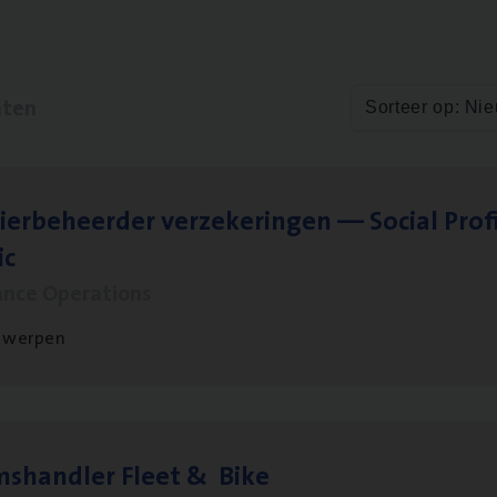
aten
Sorteer op: Ni
ier­be­heer­der ver­ze­ke­rin­gen — Soci­al Pro­f
ic
ance Operations
twerpen
ms­hand­ler Fleet
&
Bike