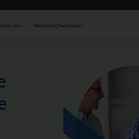
Over ons
Werken bij Vanbreda
e
e