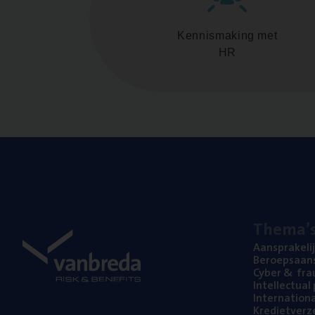
Kennismaking met
HR
The­ma’
Aan­spra­ke­li
Beroeps­aan­s
Cyber
&
fra
Intel­lec­tu­a
Inter­na­ti­o­
Kre­diet­ver­z