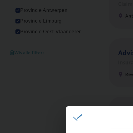
Clai
Provincie Antwerpen
An
Provincie Limburg
Provincie Oost-Vlaanderen
Advi
Wis alle filters
Insur
Be
Test
IT, C
An