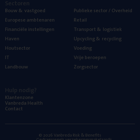
Sec­to­ren
Bouw
&
vastgoed
Publie­ke sec­tor / Overheid
Euro­pe­se ambtenaren
Retail
Finan­ci­ë­le instellingen
Trans­port
&
logistiek
Haven
Upcy­cling
&
recycling
Hout­sec­tor
Voe­ding
IT
Vrije beroe­pen
Land­bouw
Zorg­sec­tor
Hulp nodig?
Klan­ten­zo­ne
Van­b­re­da Health
Con­tact
© 2026 Vanbreda Risk & Benefits
Gedragsregels verzekeringsmakelaardij