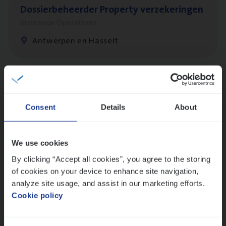
Dos­sier­be­heer­der Pro­per­ty verzekeringen
Insurance Operations
Antwerpen en Hasselt
Client Exe­cu­ti­ve Marine
Insurance Operations
Consent
Details
About
Antwerpen
We use cookies
By clicking “Accept all cookies”, you agree to the storing
Busi­ness Mana­ger Mari­ne Cargo
of cookies on your device to enhance site navigation,
People Management, Sales Management
analyze site usage, and assist in our marketing efforts.
Cookie policy
Antwerpen