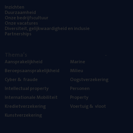
Inzich­ten
Duur­zaam­heid
Onze bedrijfs­cul­tuur
Onze vaca­tu­res
Diver­si­teit, gelijk­waar­dig­heid en inclusie
Part­ner­ships
The­ma’s
Aan­spra­ke­lijk­heid
Mari­ne
Beroeps­aan­spra­ke­lijk­heid
Mili­eu
Cyber
&
fraude
Oogst­ver­ze­ke­ring
Intel­lec­tu­al property
Per­so­nen
Inter­na­ti­o­na­le Mobiliteit
Pro­per­ty
Kre­diet­ver­ze­ke­ring
Voer­tuig
&
vloot
Kunst­ver­ze­ke­ring