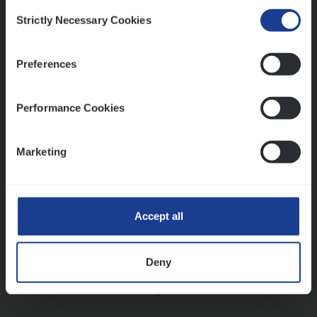
Consent
Strictly Necessary Cookies
Selection
Vorige
Volgende
Preferences
Lees onze verhalen
Performance Cookies
Meer dan collega’s: hoe Julie en Aurélie elkaar
versterken
Marketing
Mathias houdt van diepgaande dossiers én droge
humor
Thalia zoekt graag oplossingen, in games én op het
werk
Accept all
Deny
Ons sollicitatieproces