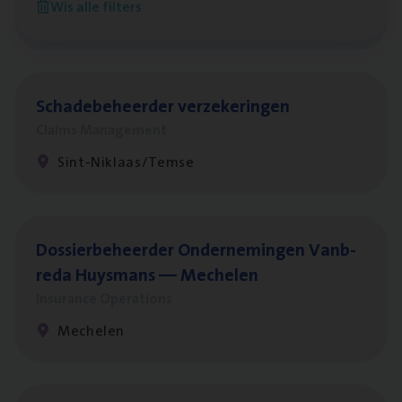
Wis alle filters
Antwerpen
Scha­de­be­heer­der verzekeringen
Claims Management
Sint-Niklaas/Temse
Dos­sier­be­heer­der Onder­ne­min­gen Van­b­
re­da Huys­mans — Mechelen
Insurance Operations
Mechelen