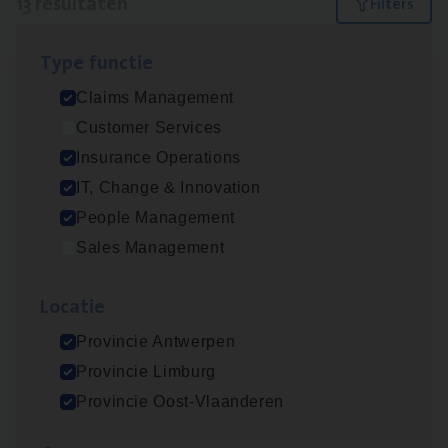
13 resultaten
Filters
Type func­tie
IT
Busi­ness Analyst
Claims Management
IT, Change & Innovation
Customer Services
Antwerpen
Insurance Operations
IT, Change & Innovation
People Management
(Agi­le)
IT
Pro­ject Manager
Sales Management
IT, Change & Innovation
Loca­tie
Antwerpen
Provincie Antwerpen
Provincie Limburg
Dos­sier­be­heer­der Gewaar­borgd Inkomen
Provincie Oost-Vlaanderen
Insurance Operations