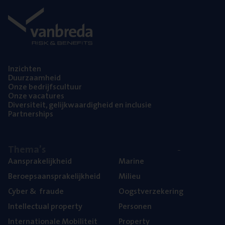
Inzich­ten
Duur­zaam­heid
Onze bedrijfs­cul­tuur
Onze vaca­tu­res
Diver­si­teit, gelijk­waar­dig­heid en inclusie
Part­ner­ships
The­ma’s
Aan­spra­ke­lijk­heid
Mari­ne
Beroeps­aan­spra­ke­lijk­heid
Mili­eu
Cyber
&
fraude
Oogst­ver­ze­ke­ring
Intel­lec­tu­al property
Per­so­nen
Inter­na­ti­o­na­le Mobiliteit
Pro­per­ty