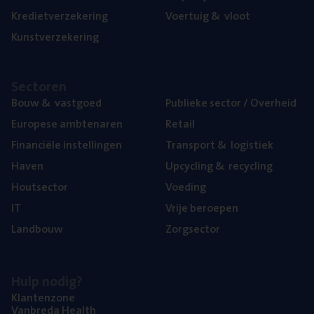
Kre­diet­ver­ze­ke­ring
Voer­tuig
&
vloot
Kunst­ver­ze­ke­ring
Sec­to­ren
Bouw
&
vastgoed
Publie­ke sec­tor / Overheid
Euro­pe­se ambtenaren
Retail
Finan­ci­ë­le instellingen
Trans­port
&
logistiek
Haven
Upcy­cling
&
recycling
Hout­sec­tor
Voe­ding
IT
Vrije beroe­pen
Land­bouw
Zorg­sec­tor
Hulp nodig?
Klan­ten­zo­ne
Van­b­re­da Health