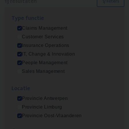
13 resultaten
Filters
Type func­tie
Dos­sier­be­heer­der ver­ze­ke­rin­gen — Soci­al
Claims Management
Pro­fit en Public
Customer Services
Insurance Operations
Insurance Operations
Antwerpen
IT, Change & Innovation
People Management
Sales Management
Claims­hand­ler Fleet
&
Bike
Claims Management
Loca­tie
Antwerpen
Provincie Antwerpen
Provincie Limburg
Provincie Oost-Vlaanderen
Advisor/​Configuratie ana­lyst Part­ner in