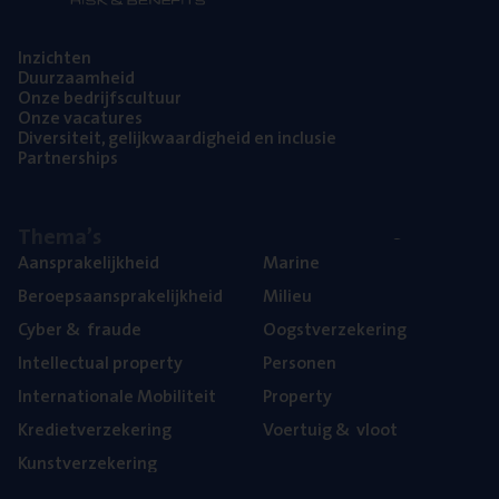
Inzich­ten
Duur­zaam­heid
Onze bedrijfs­cul­tuur
Onze vaca­tu­res
Diver­si­teit, gelijk­waar­dig­heid en inclusie
Part­ner­ships
The­ma’s
Aan­spra­ke­lijk­heid
Mari­ne
Beroeps­aan­spra­ke­lijk­heid
Mili­eu
Cyber
&
fraude
Oogst­ver­ze­ke­ring
Intel­lec­tu­al property
Per­so­nen
Inter­na­ti­o­na­le Mobiliteit
Pro­per­ty
Kre­diet­ver­ze­ke­ring
Voer­tuig
&
vloot
Kunst­ver­ze­ke­ring