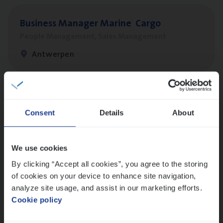
Busi­ness Mana­ger Mari­ne Cargo
People Management, Sales Management
Antwerpen
Client Exe­cu­ti­ve Marine
Consent
Details
About
Insurance Operations
Antwerpen
We use cookies
By clicking “Accept all cookies”, you agree to the storing
of cookies on your device to enhance site navigation,
Dos­sier­be­heer­der Pro­per­ty verzekeringen
analyze site usage, and assist in our marketing efforts.
Insurance Operations
Cookie policy
Antwerpen en Hasselt