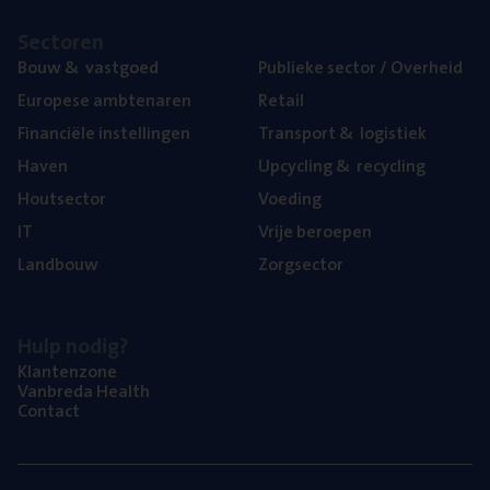
Sec­to­ren
Bouw
&
vastgoed
Publie­ke sec­tor / Overheid
Euro­pe­se ambtenaren
Retail
Finan­ci­ë­le instellingen
Trans­port
&
logistiek
Haven
Upcy­cling
&
recycling
Hout­sec­tor
Voe­ding
IT
Vrije beroe­pen
Land­bouw
Zorg­sec­tor
Hulp nodig?
Klan­ten­zo­ne
Van­b­re­da Health
Con­tact