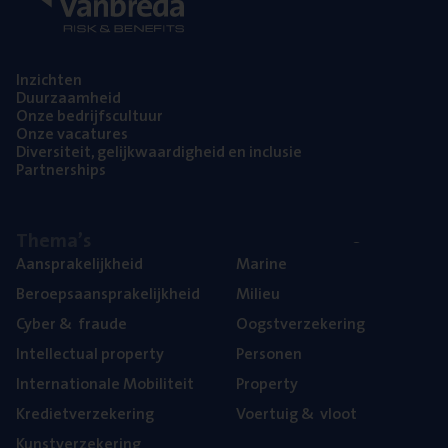
Inzich­ten
Duur­zaam­heid
Onze bedrijfs­cul­tuur
Onze vaca­tu­res
Diver­si­teit, gelijk­waar­dig­heid en inclusie
Part­ner­ships
The­ma’s
Aan­spra­ke­lijk­heid
Mari­ne
Beroeps­aan­spra­ke­lijk­heid
Mili­eu
Cyber
&
fraude
Oogst­ver­ze­ke­ring
Intel­lec­tu­al property
Per­so­nen
Inter­na­ti­o­na­le Mobiliteit
Pro­per­ty
Kre­diet­ver­ze­ke­ring
Voer­tuig
&
vloot
Kunst­ver­ze­ke­ring