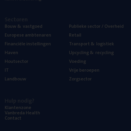
Sec­to­ren
Bouw
&
vastgoed
Publie­ke sec­tor / Overheid
Euro­pe­se ambtenaren
Retail
Finan­ci­ë­le instellingen
Trans­port
&
logistiek
Haven
Upcy­cling
&
recycling
Hout­sec­tor
Voe­ding
IT
Vrije beroe­pen
Land­bouw
Zorg­sec­tor
Hulp nodig?
Klan­ten­zo­ne
Van­b­re­da Health
Con­tact