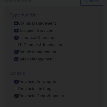
14 resultaten
Filters
Type func­tie
Dos­sier­be­heer­der ver­ze­ke­rin­gen — Soci­al
Claims Management
Pro­fit en Public
Customer Services
Insurance Operations
Insurance Operations
Antwerpen
IT, Change & Innovation
People Management
Sales Management
Claims­hand­ler Fleet
&
Bike
Claims Management
Loca­tie
Antwerpen
Provincie Antwerpen
Provincie Limburg
Provincie Oost-Vlaanderen
Advisor/​Configuratie ana­lyst Part­ner in