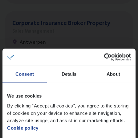
Cor­po­ra­te Insu­ran­ce Bro­ker Property
Sales Management
Antwerpen
Scha­de Expert Fleet
Consent
Details
About
Claims Management
Antwerpen
We use cookies
By clicking “Accept all cookies”, you agree to the storing
of cookies on your device to enhance site navigation,
Busi­ness Mana­ger Mari­ne Cargo
analyze site usage, and assist in our marketing efforts.
Cookie policy
People Management, Sales Management