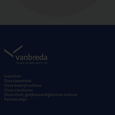
Inzich­ten
Duur­zaam­heid
Onze bedrijfs­cul­tuur
Onze vaca­tu­res
Diver­si­teit, gelijk­waar­dig­heid en inclusie
Part­ner­ships