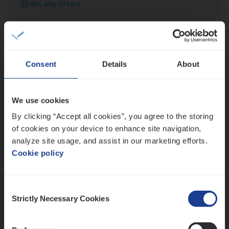
Wis alle filters
versterken
Mathias houdt van diepgaande dossiers én droge
humor
Thalia zoekt graag oplossingen, in games én op het
werk
Consent
Details
About
We use cookies
Ons sollicitatieproces
By clicking “Accept all cookies”, you agree to the storing
of cookies on your device to enhance site navigation,
analyze site usage, and assist in our marketing efforts.
Cookie policy
Consent
Strictly Necessary Cookies
Selection