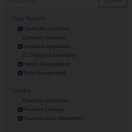
2 resultaten
Filters
Type func­tie
Scha­de­be­heer­der verzekeringen
Claims Management
Claims Management
Customer Services
Sint-Niklaas/Temse
Insurance Operations
IT, Change & Innovation
People Management
Dos­sier­be­heer­der Pro­per­ty verzekeringen
Sales Management
Insurance Operations
Loca­tie
Antwerpen en Hasselt
Provincie Antwerpen
Provincie Limburg
Lees onze verhalen
Provincie Oost-Vlaanderen
Meer dan collega’s: hoe Julie en Aurélie elkaar