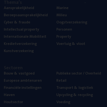
The­ma’s
Aan­spra­ke­lijk­heid
Mari­ne
Beroeps­aan­spra­ke­lijk­heid
Mili­eu
Cyber
&
fraude
Oogst­ver­ze­ke­ring
Intel­lec­tu­al property
Per­so­nen
Inter­na­ti­o­na­le Mobiliteit
Pro­per­ty
Kre­diet­ver­ze­ke­ring
Voer­tuig
&
vloot
Kunst­ver­ze­ke­ring
Sec­to­ren
Bouw
&
vastgoed
Publie­ke sec­tor / Overheid
Euro­pe­se ambtenaren
Retail
Finan­ci­ë­le instellingen
Trans­port
&
logistiek
Haven
Upcy­cling
&
recycling
Hout­sec­tor
Voe­ding