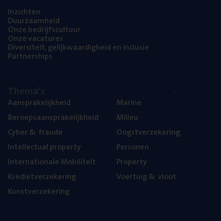
Inzich­ten
Duur­zaam­heid
Onze bedrijfs­cul­tuur
Onze vaca­tu­res
Diver­si­teit, gelijk­waar­dig­heid en inclusie
Part­ner­ships
The­ma’s
Aan­spra­ke­lijk­heid
Mari­ne
Beroeps­aan­spra­ke­lijk­heid
Mili­eu
Cyber
&
fraude
Oogst­ver­ze­ke­ring
Intel­lec­tu­al property
Per­so­nen
Inter­na­ti­o­na­le Mobiliteit
Pro­per­ty
Kre­diet­ver­ze­ke­ring
Voer­tuig
&
vloot
Kunst­ver­ze­ke­ring