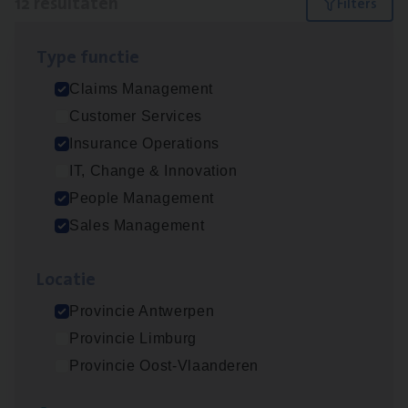
12 resultaten
Filters
Type func­tie
Insu­ran­ce Bro­ker Trans­port
&
Logistiek
Claims Management
Sales Management
Customer Services
Antwerpen
Insurance Operations
IT, Change & Innovation
People Management
Dos­sier­be­heer­der Gewaar­borgd Inkomen
Sales Management
Insurance Operations
Loca­tie
Antwerpen
Provincie Antwerpen
Provincie Limburg
Dos­sier­be­heer­der Onder­ne­min­gen Van­b­
Provincie Oost-Vlaanderen
re­da Huys­mans — Mechelen