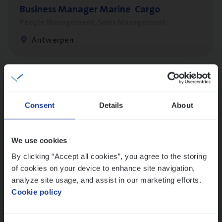
Busi­ness Mana­ger Mari­ne Cargo
People Management, Sales Management
Antwerpen
Scha­de Expert Fleet
Claims Management
Consent
Details
About
Antwerpen
We use cookies
By clicking “Accept all cookies”, you agree to the storing
Cor­po­ra­te Insu­ran­ce Bro­ker Property
of cookies on your device to enhance site navigation,
Sales Management
analyze site usage, and assist in our marketing efforts.
Cookie policy
Antwerpen