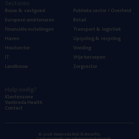
Sec­to­ren
Bouw
&
vastgoed
Publie­ke sec­tor / Overheid
Euro­pe­se ambtenaren
Retail
Finan­ci­ë­le instellingen
Trans­port
&
logistiek
Haven
Upcy­cling
&
recycling
Hout­sec­tor
Voe­ding
IT
Vrije beroe­pen
Land­bouw
Zorg­sec­tor
Hulp nodig?
Klan­ten­zo­ne
Van­b­re­da Health
Con­tact
© 2026 Vanbreda Risk & Benefits
Gedragsregels verzekeringsmakelaardij