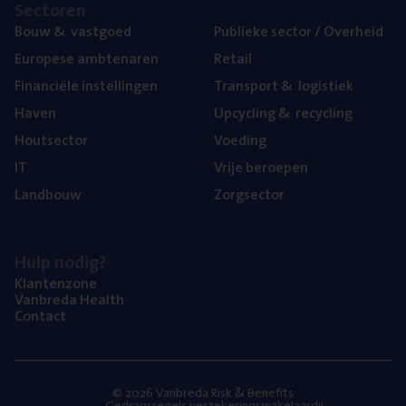
Sec­to­ren
Bouw
&
vastgoed
Publie­ke sec­tor / Overheid
Euro­pe­se ambtenaren
Retail
Finan­ci­ë­le instellingen
Trans­port
&
logistiek
Haven
Upcy­cling
&
recycling
Hout­sec­tor
Voe­ding
IT
Vrije beroe­pen
Land­bouw
Zorg­sec­tor
Hulp nodig?
Klan­ten­zo­ne
Van­b­re­da Health
Con­tact
© 2026 Vanbreda Risk & Benefits
Gedragsregels verzekeringsmakelaardij