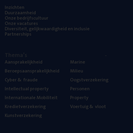
Inzich­ten
Duur­zaam­heid
Onze bedrijfs­cul­tuur
Onze vaca­tu­res
Diver­si­teit, gelijk­waar­dig­heid en inclusie
Part­ner­ships
The­ma’s
Aan­spra­ke­lijk­heid
Mari­ne
Beroeps­aan­spra­ke­lijk­heid
Mili­eu
Cyber
&
fraude
Oogst­ver­ze­ke­ring
Intel­lec­tu­al property
Per­so­nen
Inter­na­ti­o­na­le Mobiliteit
Pro­per­ty
Kre­diet­ver­ze­ke­ring
Voer­tuig
&
vloot
Kunst­ver­ze­ke­ring