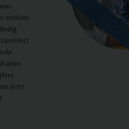
oven:
oor hebben
lledig
tabiliteit
ende
at deze
fers.
 om écht
?