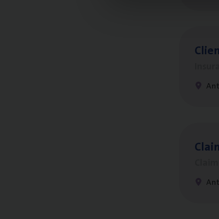
Clien
Insur
An
Clai
Clai
An