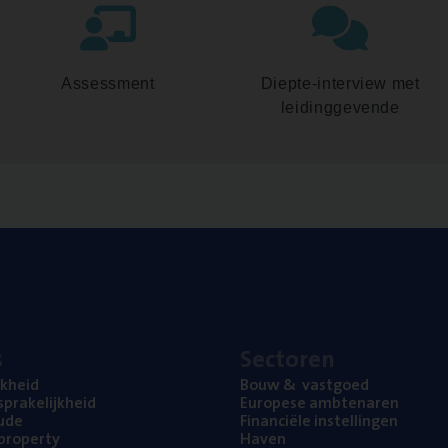
Assessment
Diepte-interview met
leidinggevende
s
Sec­to­ren
jk­heid
Bouw
&
vastgoed
pra­ke­lijk­heid
Euro­pe­se ambtenaren
ude
Finan­ci­ë­le instellingen
l property
Haven