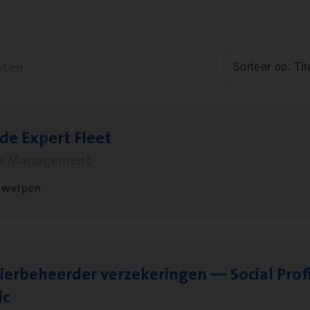
aten
Sorteer op: Tit
­de Expert Fleet
ms Management
twerpen
ier­be­heer­der ver­ze­ke­rin­gen — Soci­al Pro­f
ic