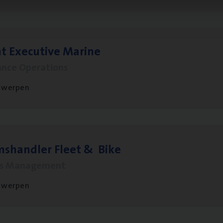
t Exe­cu­ti­ve Marine
ance Operations
twerpen
ms­hand­ler Fleet
&
Bike
ms Management
twerpen