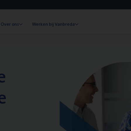
Over ons
Werken bij Vanbreda
e
e