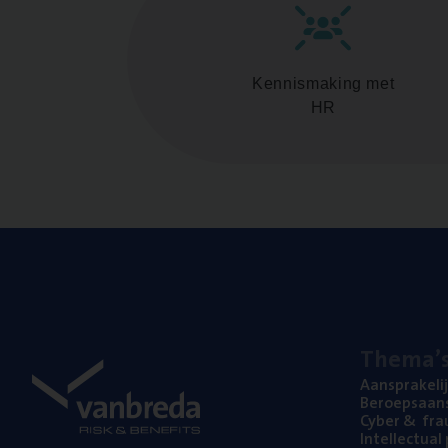
Kennismaking met
HR
The­ma’
Aan­spra­ke­li
Beroeps­aan­s
Cyber
&
fra
Intel­lec­tu­a