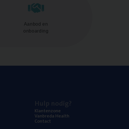
Aanbod en
onboarding
Hulp nodig?
Klan­ten­zo­ne
Van­b­re­da Health
Con­tact