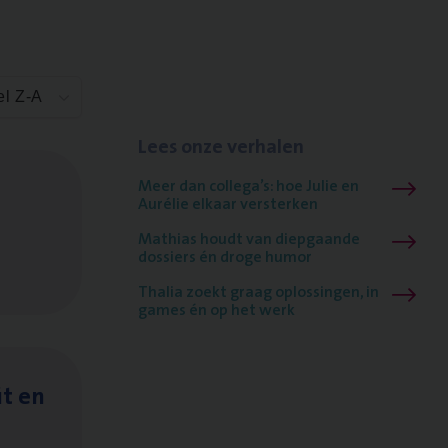
el Z-A
Lees onze verhalen
Meer dan collega’s: hoe Julie en
Aurélie elkaar versterken
Mathias houdt van diepgaande
dossiers én droge humor
Thalia zoekt graag oplossingen, in
games én op het werk
it en