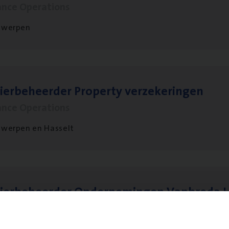
ance Operations
twerpen
ier­be­heer­der Pro­per­ty verzekeringen
ance Operations
werpen en Hasselt
ier­be­heer­der Onder­ne­min­gen Van­b­re­da 
s — Mechelen
ance Operations