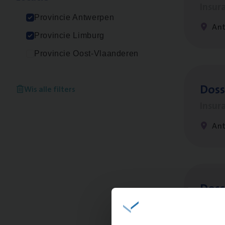
Insur
Provincie Antwerpen
An
Provincie Limburg
Provincie Oost-Vlaanderen
Dos­s
Wis alle filters
Insur
Ant
Dos­s
man
Insur