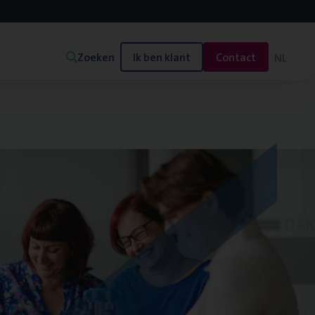
Zoeken
Ik ben klant
Contact
NL