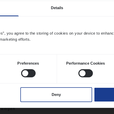
chelen
Details
es”, you agree to the storing of cookies on your device to enhanc
sier­be­heer­der Gewaar­borgd Inkomen
marketing efforts.
ance Operations
twerpen
Preferences
Performance Cookies
to­mer Care Expert Hospitalisatieverzekeri
Deny
mer Services
twerpen