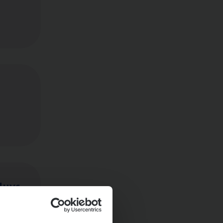
Huys­