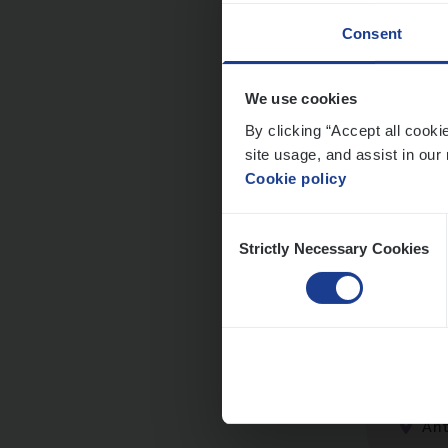
Me
Consent
We use cookies
By clicking “Accept all cooki
Dos­
site usage, and assist in our 
Cookie policy
Insur
An
Consent
Strictly Necessary Cookies
Selection
Cus­
Custo
An