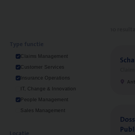
10 result
Type func­tie
Claims Management
Scha
Customer Services
Clai
Insurance Operations
An
IT, Change & Innovation
People Management
Sales Management
Dos­s
Publ
Loca­tie