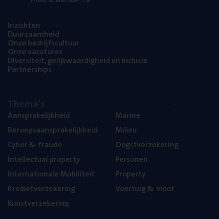
Inzich­ten
Duur­zaam­heid
Onze bedrijfs­cul­tuur
Onze vaca­tu­res
Diver­si­teit, gelijk­waar­dig­heid en inclusie
Part­ner­ships
The­ma’s
Aan­spra­ke­lijk­heid
Mari­ne
Beroeps­aan­spra­ke­lijk­heid
Mili­eu
Cyber
&
fraude
Oogst­ver­ze­ke­ring
Intel­lec­tu­al property
Per­so­nen
Inter­na­ti­o­na­le Mobiliteit
Pro­per­ty
Kre­diet­ver­ze­ke­ring
Voer­tuig
&
vloot
Kunst­ver­ze­ke­ring