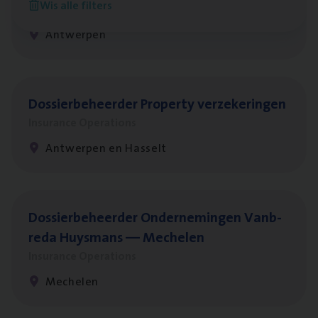
Wis alle filters
Insurance Operations
Antwerpen
Dos­sier­be­heer­der Pro­per­ty verzekeringen
Insurance Operations
Antwerpen en Hasselt
Dos­sier­be­heer­der Onder­ne­min­gen Van­b­
re­da Huys­mans — Mechelen
Insurance Operations
Mechelen