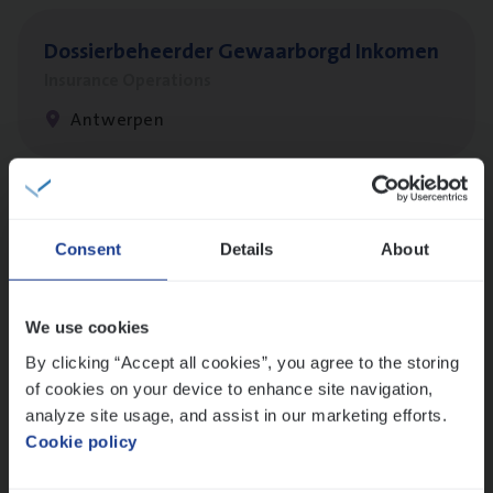
Dos­sier­be­heer­der Gewaar­borgd Inkomen
Insurance Operations
Antwerpen
Client Exe­cu­ti­ve Marine
Consent
Details
About
Insurance Operations
Antwerpen
We use cookies
By clicking “Accept all cookies”, you agree to the storing
of cookies on your device to enhance site navigation,
Claims­hand­ler Fleet
&
Bike
analyze site usage, and assist in our marketing efforts.
Claims Management
Cookie policy
Antwerpen