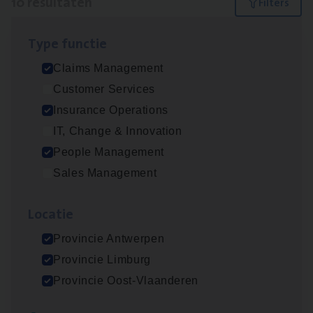
10 resultaten
Filters
Type func­tie
Scha­de­be­heer­der verzekeringen
Claims Management
Claims Management
Customer Services
Sint-Niklaas/Temse
Insurance Operations
IT, Change & Innovation
People Management
Scha­de Expert Fleet
Sales Management
Claims Management
Loca­tie
Antwerpen
Provincie Antwerpen
Provincie Limburg
Dos­sier­be­heer­der ver­ze­ke­rin­gen — Soci­al
Provincie Oost-Vlaanderen
Pro­fit en Public