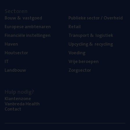
Sec­to­ren
Bouw
&
vastgoed
Publie­ke sec­tor / Overheid
Euro­pe­se ambtenaren
Retail
Finan­ci­ë­le instellingen
Trans­port
&
logistiek
Haven
Upcy­cling
&
recycling
Hout­sec­tor
Voe­ding
IT
Vrije beroe­pen
Land­bouw
Zorg­sec­tor
Hulp nodig?
Klan­ten­zo­ne
Van­b­re­da Health
Con­tact