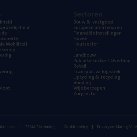
s
Sec­to­ren
jk­heid
Bouw
&
vastgoed
pra­ke­lijk­heid
Euro­pe­se ambtenaren
ude
Finan­ci­ë­le instellingen
l property
Haven
na­le Mobiliteit
Hout­sec­tor
e­ke­ring
IT
e­ring
Land­bouw
Publie­ke sec­tor / Overheid
Retail
ke­ring
Trans­port
&
logistiek
Upcy­cling
&
recycling
Voe­ding
loot
Vrije beroe­pen
Zorg­sec­tor
kelaardij
FSMA Erkenning
Cookie policy
Privacyverklaring Va