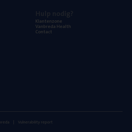
Hulp nodig?
Klan­ten­zo­ne
Van­b­re­da Health
Con­tact
nbreda
Vulnerability report