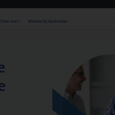
Over ons
Werken bij Vanbreda
e
e