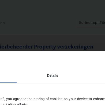
ten
Sorteer op: Tit
ier­be­heer­der Pro­per­ty verzekeringen
ance Operations
werpen en Hasselt
Details
es”, you agree to the storing of cookies on your device to enhanc
marketing efforts.