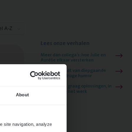
el A-Z
Lees onze verhalen
Meer dan collega’s: hoe Julie en
Aurélie elkaar versterken
Mathias houdt van diepgaande
dossiers én droge humor
Thalia zoekt graag oplossingen, in
games én op het werk
About
e site navigation, analyze