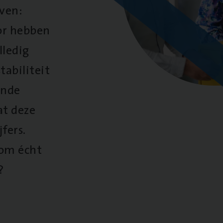
oven:
oor hebben
lledig
tabiliteit
ende
at deze
fers.
 om écht
?