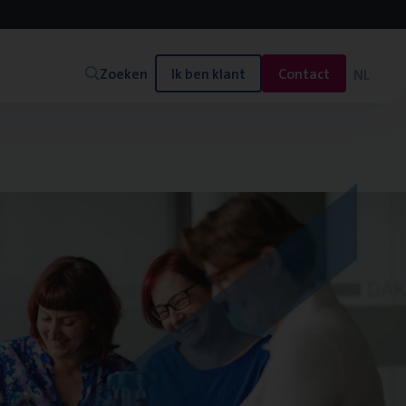
Zoeken
Ik ben klant
Contact
NL