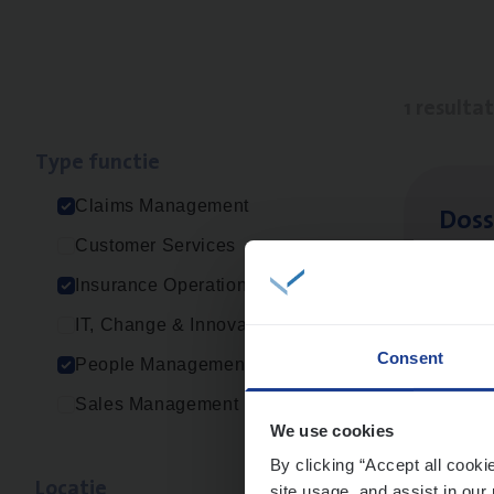
1 resulta
Type func­tie
Claims Management
Dos­s
Customer Services
Insur
Insurance Operations
Ant
IT, Change & Innovation
Consent
People Management
Sales Management
We use cookies
By clicking “Accept all cooki
Loca­tie
site usage, and assist in our 