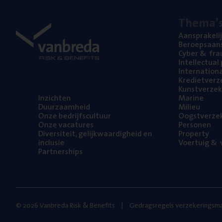
The­ma’
Aan­spra­ke­li
Beroeps­aan­s
Cyber
&
fra
Intel­lec­tu­a
Inter­na­ti­o­
Kre­diet­ver­z
Kunst­ver­ze­k
Inzich­ten
Mari­ne
Duur­zaam­heid
Mili­eu
Onze bedrijfs­cul­tuur
Oogst­ver­ze­
Onze vaca­tu­res
Per­so­nen
Diver­si­teit, gelijk­waar­dig­heid en
Pro­per­ty
inclusie
Voer­tuig
&
v
Part­ner­ships
© 2026 Vanbreda Risk & Benefits
Gedragsregels verzekeringsma