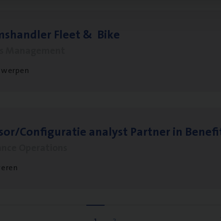
ms­hand­ler Fleet
&
Bike
ms Management
twerpen
sor/​Configuratie ana­lyst Part­ner in Benefi
ance Operations
veren
1
2