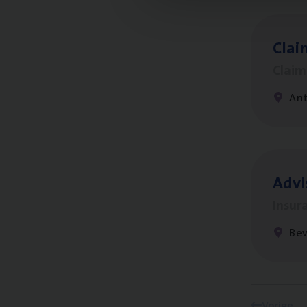
Clai
Clai
An
Advi
Insur
Be
Vorige