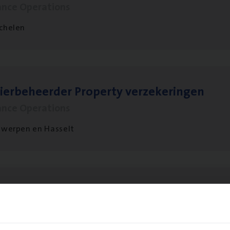
ance Operations
chelen
ier­be­heer­der Pro­per­ty verzekeringen
ance Operations
werpen en Hasselt
t Exe­cu­ti­ve Marine
ance Operations
twerpen