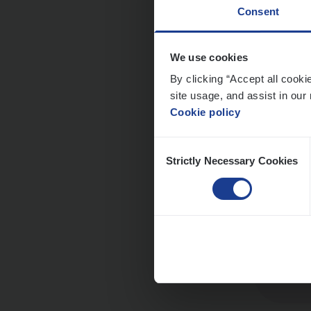
Consent
We use cookies
Busi
By clicking “Accept all cooki
site usage, and assist in our 
Peop
Cookie policy
An
Consent
Strictly Necessary Cookies
Selection
Scha
Clai
An