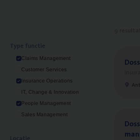
9 resulta
Type func­tie
Claims Management
Dos­
Customer Services
Insur
Insurance Operations
An
IT, Change & Innovation
People Management
Sales Management
Dos­s
man
Loca­tie