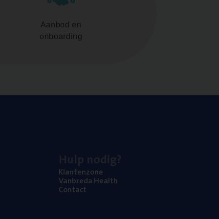
Aanbod en
onboarding
Hulp nodig?
Klan­ten­zo­ne
Van­b­re­da Health
Con­tact