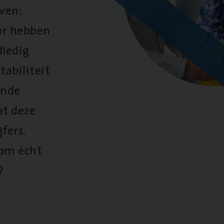
oven:
oor hebben
lledig
tabiliteit
ende
at deze
fers.
 om écht
?