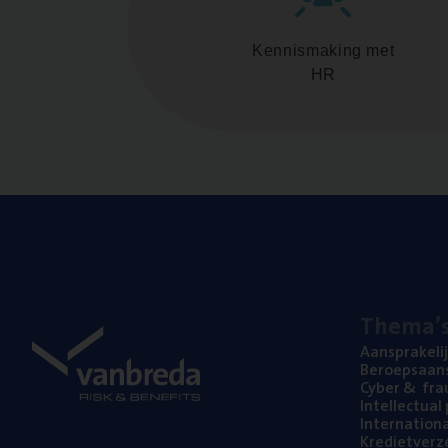
Kennismaking met
HR
The­ma’
Aan­spra­ke­li
Beroeps­aan­s
Cyber
&
fra
Intel­lec­tu­a
Inter­na­ti­o­
Kre­diet­ver­z