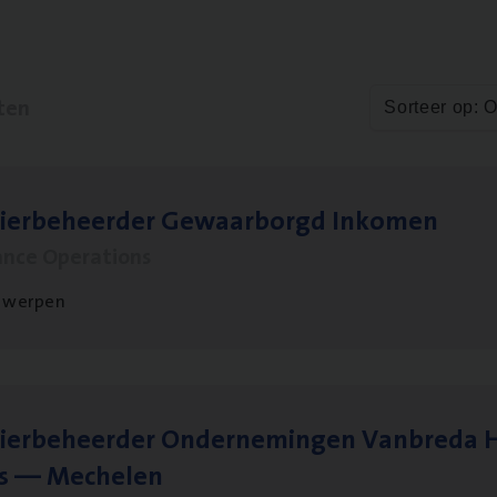
ten
Sorteer op: 
sier­be­heer­der Gewaar­borgd Inkomen
ance Operations
twerpen
ier­be­heer­der Onder­ne­min­gen Van­b­re­da 
s — Mechelen