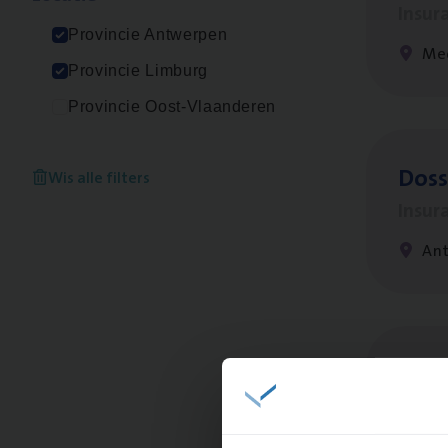
Insur
Provincie Antwerpen
Me
Provincie Limburg
Provincie Oost-Vlaanderen
Dos­s
Wis alle filters
Insur
Ant
Clien
Insur
An