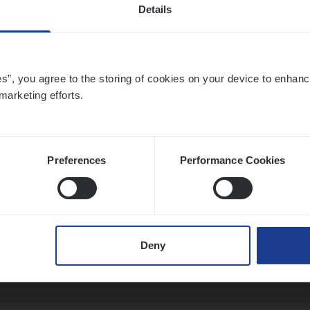
Details
­ness Mana­ger Mari­ne Cargo
es”, you agree to the storing of cookies on your device to enhanc
marketing efforts.
le Management, Sales Management
twerpen
Preferences
Performance Cookies
­de Expert Fleet
ms Management
Deny
twerpen