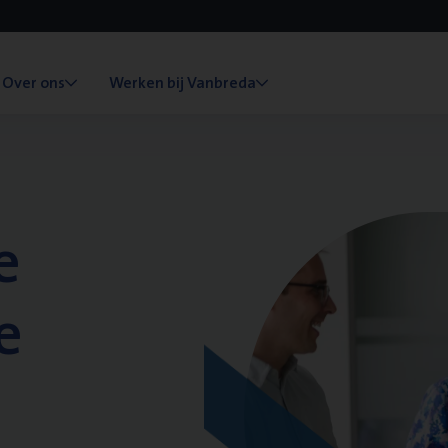
Over ons
Werken bij Vanbreda
e
e