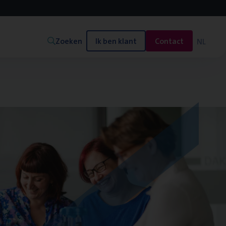
Zoeken
Ik ben klant
Contact
NL