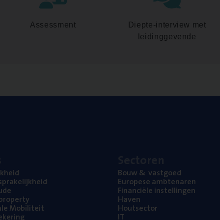
Assessment
Diepte-interview met
leidinggevende
s
Sec­to­ren
jk­heid
Bouw
&
vastgoed
pra­ke­lijk­heid
Euro­pe­se ambtenaren
ude
Finan­ci­ë­le instellingen
l property
Haven
na­le Mobiliteit
Hout­sec­tor
e­ke­ring
IT