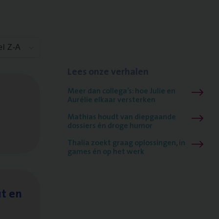
el Z-A
Lees onze verhalen
Meer dan collega’s: hoe Julie en
Aurélie elkaar versterken
Mathias houdt van diepgaande
dossiers én droge humor
Thalia zoekt graag oplossingen, in
games én op het werk
it en