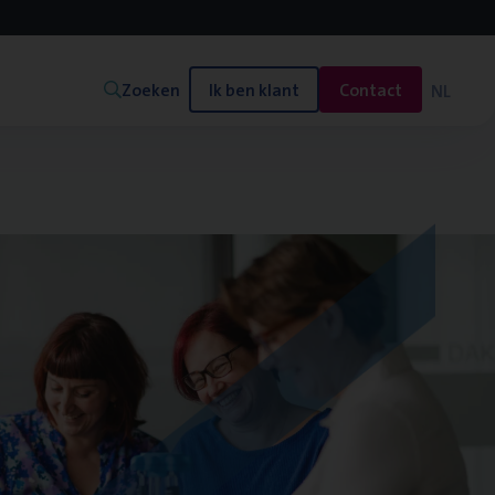
Zoeken
Ik ben klant
Contact
NL