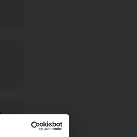
Huys­