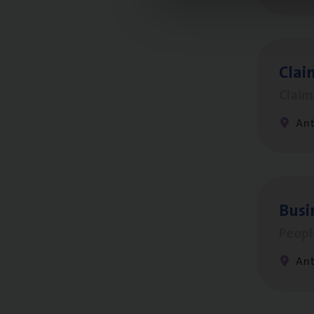
Clai
Clai
An
Busi
Peop
An