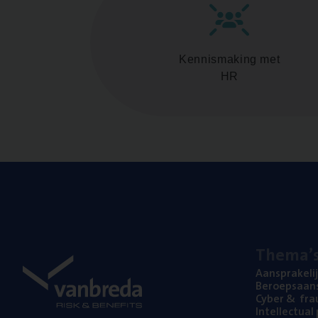
Kennismaking met
HR
The­ma’
Aan­spra­ke­li
Beroeps­aan­s
Cyber
&
fra
Intel­lec­tu­a