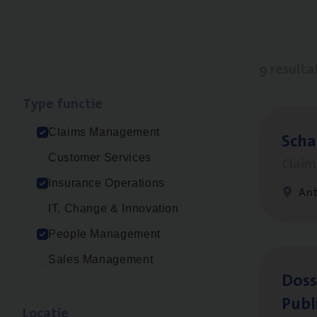
9 resulta
Type func­tie
Claims Management
Scha
Customer Services
Clai
Insurance Operations
An
IT, Change & Innovation
People Management
Sales Management
Dos­s
Publ
Loca­tie