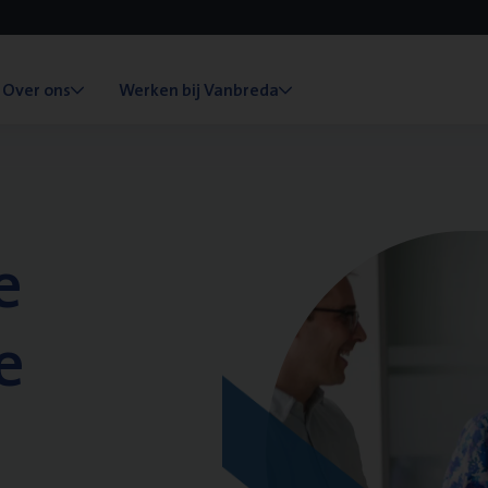
Over ons
Werken bij Vanbreda
e
e