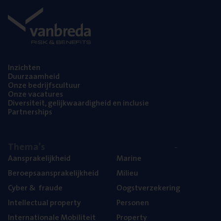
Inzich­ten
Duur­zaam­heid
Onze bedrijfs­cul­tuur
Onze vaca­tu­res
Diver­si­teit, gelijk­waar­dig­heid en inclusie
Part­ner­ships
The­ma’s
Aan­spra­ke­lijk­heid
Mari­ne
Beroeps­aan­spra­ke­lijk­heid
Mili­eu
Cyber
&
fraude
Oogst­ver­ze­ke­ring
Intel­lec­tu­al property
Per­so­nen
Inter­na­ti­o­na­le Mobiliteit
Pro­per­ty