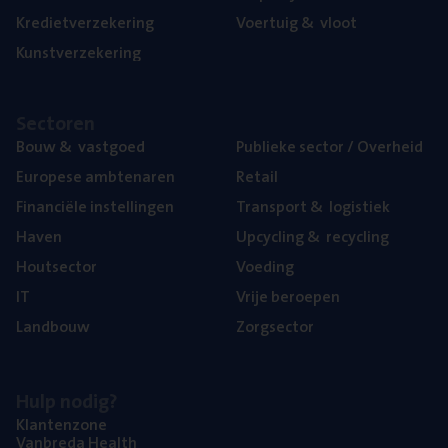
Kre­diet­ver­ze­ke­ring
Voer­tuig
&
vloot
Kunst­ver­ze­ke­ring
Sec­to­ren
Bouw
&
vastgoed
Publie­ke sec­tor / Overheid
Euro­pe­se ambtenaren
Retail
Finan­ci­ë­le instellingen
Trans­port
&
logistiek
Haven
Upcy­cling
&
recycling
Hout­sec­tor
Voe­ding
IT
Vrije beroe­pen
Land­bouw
Zorg­sec­tor
Hulp nodig?
Klan­ten­zo­ne
Van­b­re­da Health