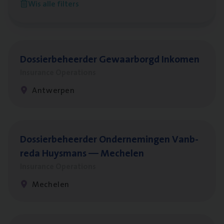
Wis alle filters
Antwerpen
Dos­sier­be­heer­der Gewaar­borgd Inkomen
Insurance Operations
Antwerpen
Dos­sier­be­heer­der Onder­ne­min­gen Van­b­
re­da Huys­mans — Mechelen
Insurance Operations
Mechelen