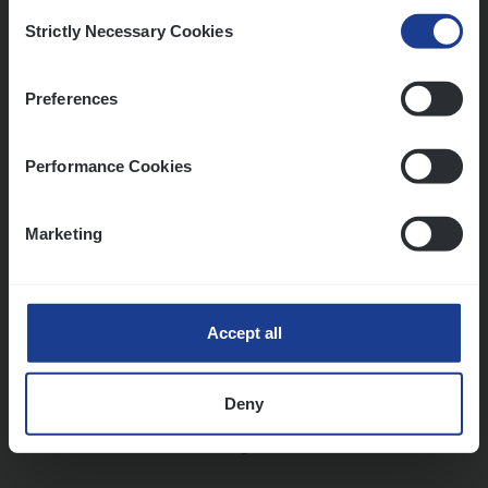
Consent
Strictly Necessary Cookies
Selection
Vorige
Volgende
Preferences
Lees onze verhalen
Performance Cookies
Meer dan collega’s: hoe Julie en Aurélie elkaar
versterken
Marketing
Mathias houdt van diepgaande dossiers én droge
humor
Thalia zoekt graag oplossingen, in games én op het
werk
Accept all
Deny
Ons sollicitatieproces