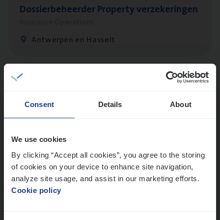
Dos­sier­be­heer­der Pro­per­ty verzekeringen
Insurance Operations
Antwerpen en Hasselt
Client Exe­cu­ti­ve Marine
Insurance Operations
Consent
Details
About
Antwerpen
We use cookies
By clicking “Accept all cookies”, you agree to the storing
Busi­ness Mana­ger Mari­ne Cargo
of cookies on your device to enhance site navigation,
People Management, Sales Management
analyze site usage, and assist in our marketing efforts.
Cookie policy
Antwerpen