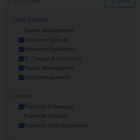
14 resultaten
Filters
Type func­tie
IT
Busi­ness Analyst
Claims Management
IT, Change & Innovation
Customer Services
Antwerpen
Insurance Operations
IT, Change & Innovation
People Management
Insu­ran­ce Bro­ker Trans­port
&
Logistiek
Sales Management
Sales Management
Loca­tie
Antwerpen
Provincie Antwerpen
Provincie Limburg
(Agi­le)
IT
Pro­ject Manager
Provincie Oost-Vlaanderen
IT, Change & Innovation