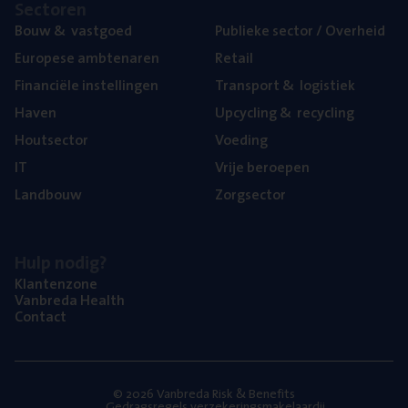
Sec­to­ren
Bouw
&
vastgoed
Publie­ke sec­tor / Overheid
Euro­pe­se ambtenaren
Retail
Finan­ci­ë­le instellingen
Trans­port
&
logistiek
Haven
Upcy­cling
&
recycling
Hout­sec­tor
Voe­ding
IT
Vrije beroe­pen
Land­bouw
Zorg­sec­tor
Hulp nodig?
Klan­ten­zo­ne
Van­b­re­da Health
Con­tact
© 2026 Vanbreda Risk & Benefits
Gedragsregels verzekeringsmakelaardij