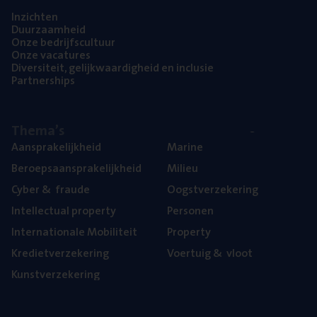
Inzich­ten
Duur­zaam­heid
Onze bedrijfs­cul­tuur
Onze vaca­tu­res
Diver­si­teit, gelijk­waar­dig­heid en inclusie
Part­ner­ships
The­ma’s
Aan­spra­ke­lijk­heid
Mari­ne
Beroeps­aan­spra­ke­lijk­heid
Mili­eu
Cyber
&
fraude
Oogst­ver­ze­ke­ring
Intel­lec­tu­al property
Per­so­nen
Inter­na­ti­o­na­le Mobiliteit
Pro­per­ty
Kre­diet­ver­ze­ke­ring
Voer­tuig
&
vloot
Kunst­ver­ze­ke­ring