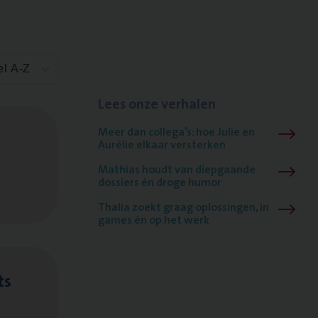
el A-Z
Lees onze verhalen
Meer dan collega’s: hoe Julie en
Aurélie elkaar versterken
Mathias houdt van diepgaande
dossiers én droge humor
Thalia zoekt graag oplossingen, in
games én op het werk
ts