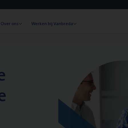
Over ons
Werken bij Vanbreda
e
e