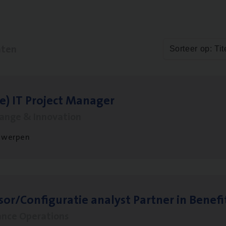
aten
Sorteer op: Tit
le)
IT
Pro­ject Manager
hange & Innovation
twerpen
sor/​Configuratie ana­lyst Part­ner in Benefi
ance Operations