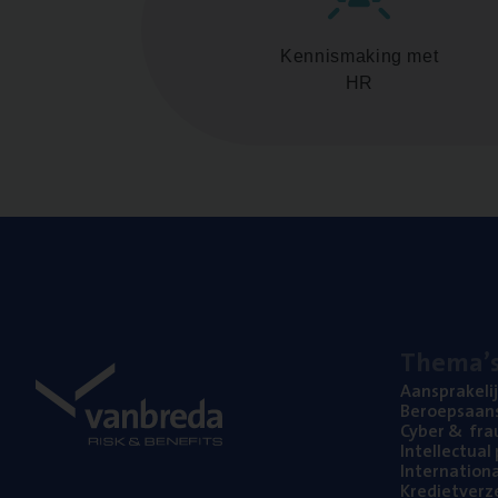
Kennismaking met
HR
The­ma’
Aan­spra­ke­li
Beroeps­aan­s
Cyber
&
fra
Intel­lec­tu­a
Inter­na­ti­o­
Kre­diet­ver­z