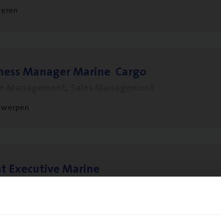
veren
­ness Mana­ger Mari­ne Cargo
le Management, Sales Management
twerpen
t Exe­cu­ti­ve Marine
ance Operations
twerpen