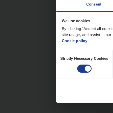
Consent
Cor­p
We use cookies
By clicking “Accept all cooki
Sale
site usage, and assist in our 
An
Cookie policy
Consent
Strictly Necessary Cookies
Selection
Cus­
Custo
An