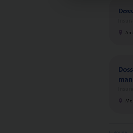
Dos­
Insur
An
Dos­s
man
Insur
Me
Vorige