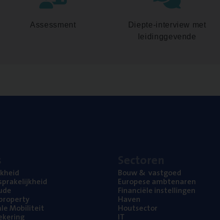
Assessment
Diepte-interview met
leidinggevende
s
Sec­to­ren
jk­heid
Bouw
&
vastgoed
pra­ke­lijk­heid
Euro­pe­se ambtenaren
ude
Finan­ci­ë­le instellingen
l property
Haven
na­le Mobiliteit
Hout­sec­tor
e­ke­ring
IT