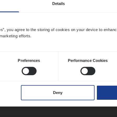
Details
o­ra­te Insu­ran­ce Bro­ker Property
es”, you agree to the storing of cookies on your device to enhanc
s Management
marketing efforts.
twerpen
Preferences
Performance Cookies
to­mer Care Expert Hospitalisatieverzekeri
mer Services
Deny
twerpen