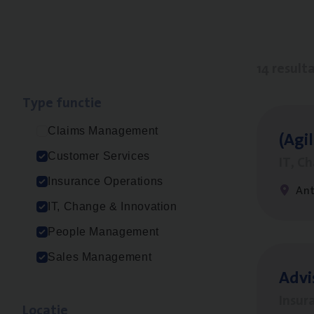
14 result
Type func­tie
Claims Management
(Agi­
Customer Services
IT, C
Insurance Operations
An
IT, Change & Innovation
People Management
Sales Management
Advi
Insur
Loca­tie