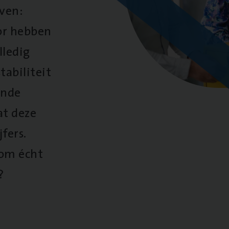
oven:
oor hebben
lledig
tabiliteit
ende
at deze
fers.
 om écht
?