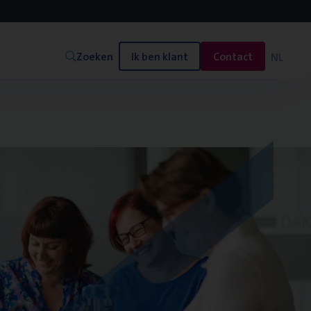
Zoeken
Ik ben klant
Contact
NL