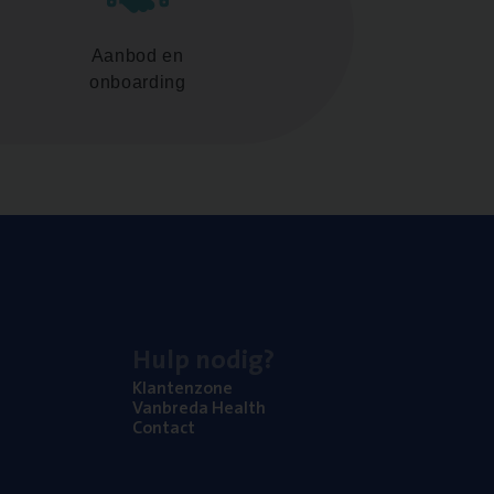
Aanbod en
onboarding
Hulp nodig?
Klan­ten­zo­ne
Van­b­re­da Health
Con­tact