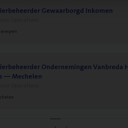
sier­be­heer­der Gewaar­borgd Inkomen
ance Operations
twerpen
ier­be­heer­der Onder­ne­min­gen Van­b­re­da 
s — Mechelen
ance Operations
chelen
1
2