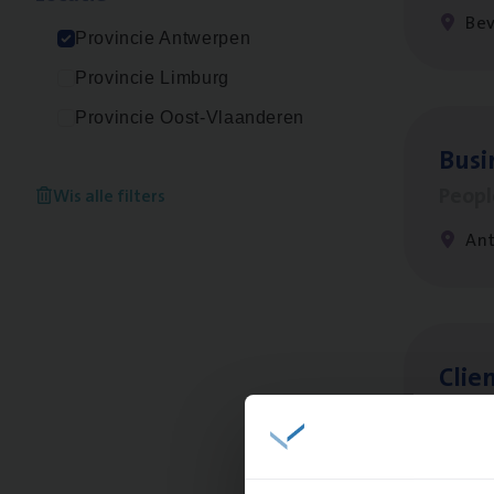
Be
Provincie Antwerpen
Provincie Limburg
Provincie Oost-Vlaanderen
Busi
Peop
Wis alle filters
An
Clien
Insur
An