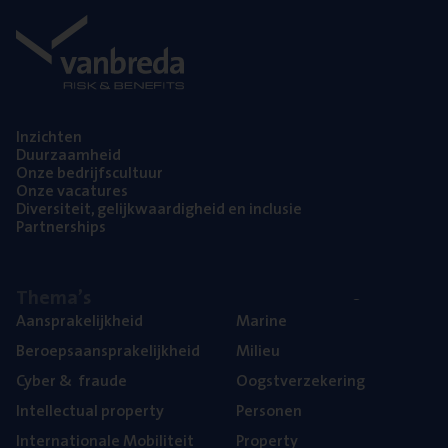
Inzich­ten
Duur­zaam­heid
Onze bedrijfs­cul­tuur
Onze vaca­tu­res
Diver­si­teit, gelijk­waar­dig­heid en inclusie
Part­ner­ships
The­ma’s
Aan­spra­ke­lijk­heid
Mari­ne
Beroeps­aan­spra­ke­lijk­heid
Mili­eu
Cyber
&
fraude
Oogst­ver­ze­ke­ring
Intel­lec­tu­al property
Per­so­nen
Inter­na­ti­o­na­le Mobiliteit
Pro­per­ty