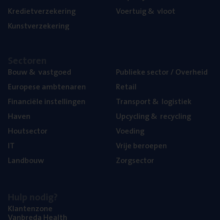
Kre­diet­ver­ze­ke­ring
Voer­tuig
&
vloot
Kunst­ver­ze­ke­ring
Sec­to­ren
Bouw
&
vastgoed
Publie­ke sec­tor / Overheid
Euro­pe­se ambtenaren
Retail
Finan­ci­ë­le instellingen
Trans­port
&
logistiek
Haven
Upcy­cling
&
recycling
Hout­sec­tor
Voe­ding
IT
Vrije beroe­pen
Land­bouw
Zorg­sec­tor
Hulp nodig?
Klan­ten­zo­ne
Van­b­re­da Health