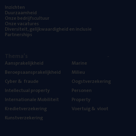
Inzich­ten
Duur­zaam­heid
Onze bedrijfs­cul­tuur
Onze vaca­tu­res
Diver­si­teit, gelijk­waar­dig­heid en inclusie
Part­ner­ships
The­ma’s
Aan­spra­ke­lijk­heid
Mari­ne
Beroeps­aan­spra­ke­lijk­heid
Mili­eu
Cyber
&
fraude
Oogst­ver­ze­ke­ring
Intel­lec­tu­al property
Per­so­nen
Inter­na­ti­o­na­le Mobiliteit
Pro­per­ty
Kre­diet­ver­ze­ke­ring
Voer­tuig
&
vloot
Kunst­ver­ze­ke­ring