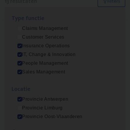
13 resultaten
Filters
Type func­tie
IT
Busi­ness Analyst
Claims Management
IT, Change & Innovation
Customer Services
Antwerpen
Insurance Operations
IT, Change & Innovation
People Management
Insu­ran­ce Bro­ker Trans­port
&
Logistiek
Sales Management
Sales Management
Loca­tie
Antwerpen
Provincie Antwerpen
Provincie Limburg
(Agi­le)
IT
Pro­ject Manager
Provincie Oost-Vlaanderen
IT, Change & Innovation