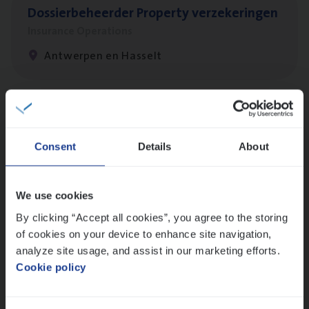
Dos­sier­be­heer­der Pro­per­ty verzekeringen
Insurance Operations
Antwerpen en Hasselt
Client Exe­cu­ti­ve Marine
Insurance Operations
Consent
Details
About
Antwerpen
We use cookies
By clicking “Accept all cookies”, you agree to the storing
Busi­ness Mana­ger Mari­ne Cargo
of cookies on your device to enhance site navigation,
People Management, Sales Management
analyze site usage, and assist in our marketing efforts.
Cookie policy
Antwerpen