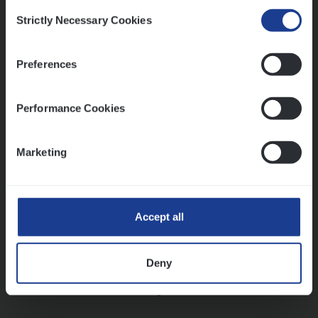
Consent
Strictly Necessary Cookies
Selection
Vorige
Volgende
Preferences
Lees onze verhalen
Performance Cookies
Meer dan collega’s: hoe Julie en Aurélie elkaar
versterken
Marketing
Mathias houdt van diepgaande dossiers én droge
humor
Thalia zoekt graag oplossingen, in games én op het
werk
Accept all
Deny
Ons sollicitatieproces