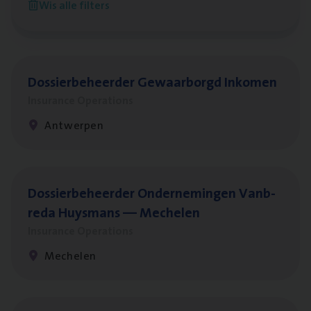
Wis alle filters
Antwerpen
Dos­sier­be­heer­der Gewaar­borgd Inkomen
Insurance Operations
Antwerpen
Dos­sier­be­heer­der Onder­ne­min­gen Van­b­
re­da Huys­mans — Mechelen
Insurance Operations
Mechelen