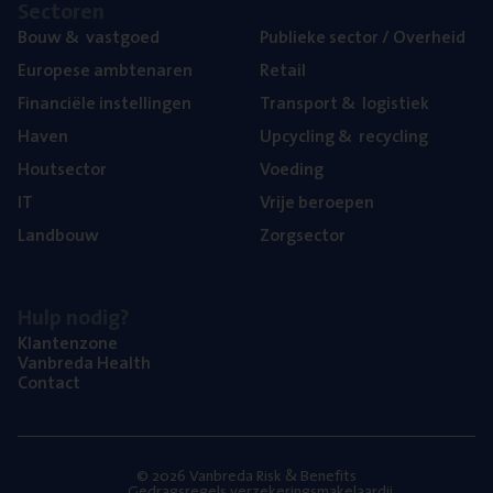
Sec­to­ren
Bouw
&
vastgoed
Publie­ke sec­tor / Overheid
Euro­pe­se ambtenaren
Retail
Finan­ci­ë­le instellingen
Trans­port
&
logistiek
Haven
Upcy­cling
&
recycling
Hout­sec­tor
Voe­ding
IT
Vrije beroe­pen
Land­bouw
Zorg­sec­tor
Hulp nodig?
Klan­ten­zo­ne
Van­b­re­da Health
Con­tact
© 2026 Vanbreda Risk & Benefits
Gedragsregels verzekeringsmakelaardij