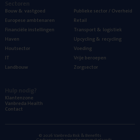
Sec­to­ren
Bouw
&
vastgoed
Publie­ke sec­tor / Overheid
Euro­pe­se ambtenaren
Retail
Finan­ci­ë­le instellingen
Trans­port
&
logistiek
Haven
Upcy­cling
&
recycling
Hout­sec­tor
Voe­ding
IT
Vrije beroe­pen
Land­bouw
Zorg­sec­tor
Hulp nodig?
Klan­ten­zo­ne
Van­b­re­da Health
Con­tact
© 2026 Vanbreda Risk & Benefits
Gedragsregels verzekeringsmakelaardij