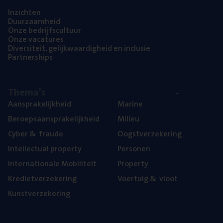
Inzich­ten
Duur­zaam­heid
Onze bedrijfs­cul­tuur
Onze vaca­tu­res
Diver­si­teit, gelijk­waar­dig­heid en inclusie
Part­ner­ships
The­ma’s
Aan­spra­ke­lijk­heid
Mari­ne
Beroeps­aan­spra­ke­lijk­heid
Mili­eu
Cyber
&
fraude
Oogst­ver­ze­ke­ring
Intel­lec­tu­al property
Per­so­nen
Inter­na­ti­o­na­le Mobiliteit
Pro­per­ty
Kre­diet­ver­ze­ke­ring
Voer­tuig
&
vloot
Kunst­ver­ze­ke­ring