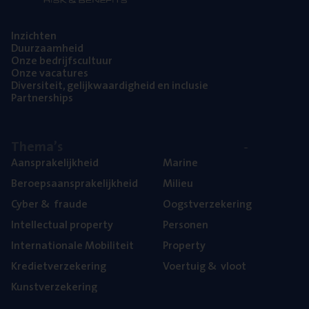
Inzich­ten
Duur­zaam­heid
Onze bedrijfs­cul­tuur
Onze vaca­tu­res
Diver­si­teit, gelijk­waar­dig­heid en inclusie
Part­ner­ships
The­ma’s
Aan­spra­ke­lijk­heid
Mari­ne
Beroeps­aan­spra­ke­lijk­heid
Mili­eu
Cyber
&
fraude
Oogst­ver­ze­ke­ring
Intel­lec­tu­al property
Per­so­nen
Inter­na­ti­o­na­le Mobiliteit
Pro­per­ty
Kre­diet­ver­ze­ke­ring
Voer­tuig
&
vloot
Kunst­ver­ze­ke­ring