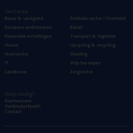
Sec­to­ren
Bouw
&
vastgoed
Publie­ke sec­tor / Overheid
Euro­pe­se ambtenaren
Retail
Finan­ci­ë­le instellingen
Trans­port
&
logistiek
Haven
Upcy­cling
&
recycling
Hout­sec­tor
Voe­ding
IT
Vrije beroe­pen
Land­bouw
Zorg­sec­tor
Hulp nodig?
Klan­ten­zo­ne
Van­b­re­da Health
Con­tact