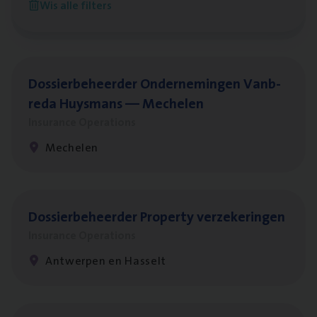
Wis alle filters
Antwerpen
Dos­sier­be­heer­der Onder­ne­min­gen Van­b­
re­da Huys­mans — Mechelen
Insurance Operations
Mechelen
Dos­sier­be­heer­der Pro­per­ty verzekeringen
Insurance Operations
Antwerpen en Hasselt