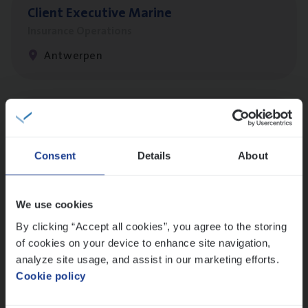
Client Exe­cu­ti­ve Marine
Insurance Operations
Antwerpen
Busi­ness Mana­ger Mari­ne Cargo
People Management, Sales Management
Consent
Details
About
Antwerpen
We use cookies
By clicking “Accept all cookies”, you agree to the storing
Cus­to­mer Care Expert
of cookies on your device to enhance site navigation,
Hospitalisatieverzekeringen
analyze site usage, and assist in our marketing efforts.
Customer Services
Cookie policy
Antwerpen