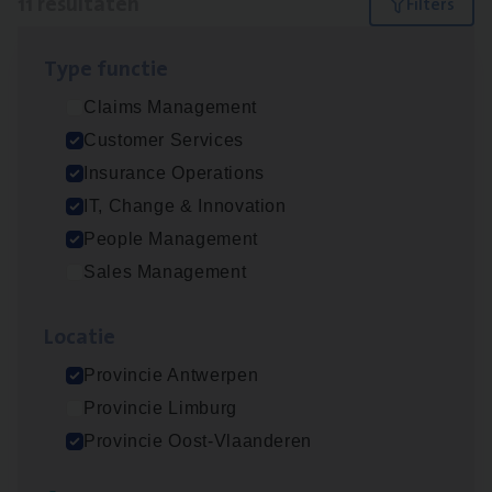
11 resultaten
Filters
Type func­tie
IT
Busi­ness Analyst
Claims Management
IT, Change & Innovation
Customer Services
Antwerpen
Insurance Operations
IT, Change & Innovation
People Management
(Agi­le)
IT
Pro­ject Manager
Sales Management
IT, Change & Innovation
Loca­tie
Antwerpen
Provincie Antwerpen
Provincie Limburg
Dos­sier­be­heer­der Gewaar­borgd Inkomen
Provincie Oost-Vlaanderen
Insurance Operations