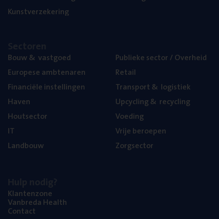
Kunst­ver­ze­ke­ring
Sec­to­ren
Bouw
&
vastgoed
Publie­ke sec­tor / Overheid
Euro­pe­se ambtenaren
Retail
Finan­ci­ë­le instellingen
Trans­port
&
logistiek
Haven
Upcy­cling
&
recycling
Hout­sec­tor
Voe­ding
IT
Vrije beroe­pen
Land­bouw
Zorg­sec­tor
Hulp nodig?
Klan­ten­zo­ne
Van­b­re­da Health
Con­tact