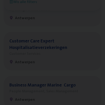
Wis alle filters
Test Ana­lyst
IT, Change & Innovation
Antwerpen
Cus­to­mer Care Expert
Hospitalisatieverzekeringen
Customer Services
Antwerpen
Busi­ness Mana­ger Mari­ne Cargo
People Management, Sales Management
Antwerpen