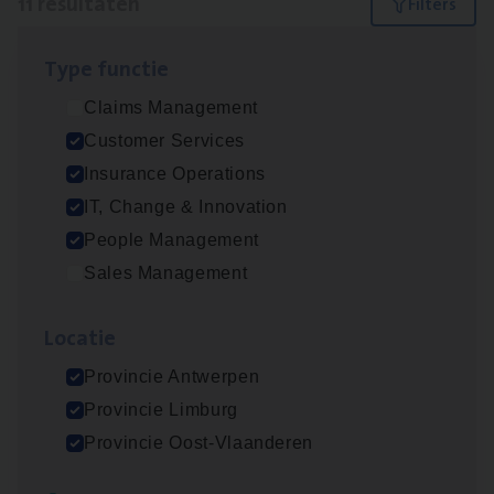
11 resultaten
Filters
Type func­tie
Dos­sier­be­heer­der ver­ze­ke­rin­gen — Soci­al
Claims Management
Pro­fit en Public
Customer Services
Insurance Operations
Insurance Operations
Antwerpen
IT, Change & Innovation
People Management
Sales Management
Advisor/​Configuratie ana­lyst Part­ner in
Benefits
Loca­tie
Insurance Operations
Provincie Antwerpen
Beveren
Provincie Limburg
Provincie Oost-Vlaanderen