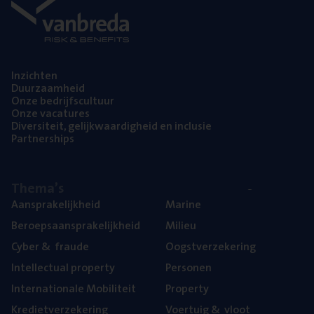
Inzich­ten
Duur­zaam­heid
Onze bedrijfs­cul­tuur
Onze vaca­tu­res
Diver­si­teit, gelijk­waar­dig­heid en inclusie
Part­ner­ships
The­ma’s
Aan­spra­ke­lijk­heid
Mari­ne
Beroeps­aan­spra­ke­lijk­heid
Mili­eu
Cyber
&
fraude
Oogst­ver­ze­ke­ring
Intel­lec­tu­al property
Per­so­nen
Inter­na­ti­o­na­le Mobiliteit
Pro­per­ty
Kre­diet­ver­ze­ke­ring
Voer­tuig
&
vloot