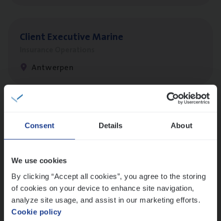
Client Exe­cu­ti­ve Marine
Insurance Operations
Antwerpen
Dos­sier­be­heer­der Pro­per­ty verzekeringen
Consent
Details
About
Insurance Operations
Antwerpen en Hasselt
We use cookies
By clicking “Accept all cookies”, you agree to the storing
of cookies on your device to enhance site navigation,
Dos­sier­be­heer­der Onder­ne­min­gen Van­b­
analyze site usage, and assist in our marketing efforts.
re­da Huys­mans — Mechelen
Cookie policy