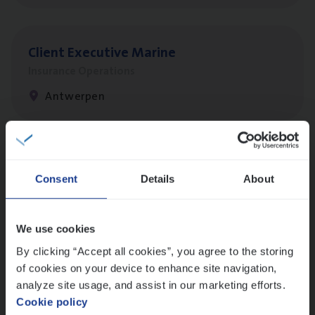
Client Exe­cu­ti­ve Marine
Insurance Operations
Antwerpen
Dos­sier­be­heer­der Pro­per­ty verzekeringen
Consent
Details
About
Insurance Operations
Antwerpen en Hasselt
We use cookies
By clicking “Accept all cookies”, you agree to the storing
of cookies on your device to enhance site navigation,
Dos­sier­be­heer­der Onder­ne­min­gen Van­b­
analyze site usage, and assist in our marketing efforts.
re­da Huys­mans — Mechelen
Cookie policy