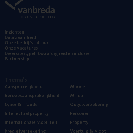
Inzich­ten
Duur­zaam­heid
Onze bedrijfs­cul­tuur
Onze vaca­tu­res
Diver­si­teit, gelijk­waar­dig­heid en inclusie
Part­ner­ships
The­ma’s
Aan­spra­ke­lijk­heid
Mari­ne
Beroeps­aan­spra­ke­lijk­heid
Mili­eu
Cyber
&
fraude
Oogst­ver­ze­ke­ring
Intel­lec­tu­al property
Per­so­nen
Inter­na­ti­o­na­le Mobiliteit
Pro­per­ty
Kre­diet­ver­ze­ke­ring
Voer­tuig
&
vloot