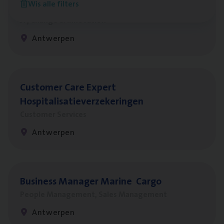
Wis alle filters
Test Ana­lyst
IT, Change & Innovation
Antwerpen
Cus­to­mer Care Expert
Hospitalisatieverzekeringen
Customer Services
Antwerpen
Busi­ness Mana­ger Mari­ne Cargo
People Management, Sales Management
Antwerpen