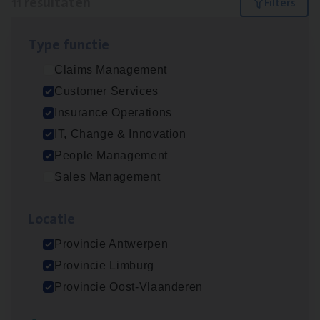
11 resultaten
Filters
Type func­tie
Dos­sier­be­heer­der ver­ze­ke­rin­gen — Soci­al
Claims Management
Pro­fit en Public
Customer Services
Insurance Operations
Insurance Operations
Antwerpen
IT, Change & Innovation
People Management
Sales Management
Advisor/​Configuratie ana­lyst Part­ner in
Benefits
Loca­tie
Insurance Operations
Provincie Antwerpen
Beveren
Provincie Limburg
Provincie Oost-Vlaanderen