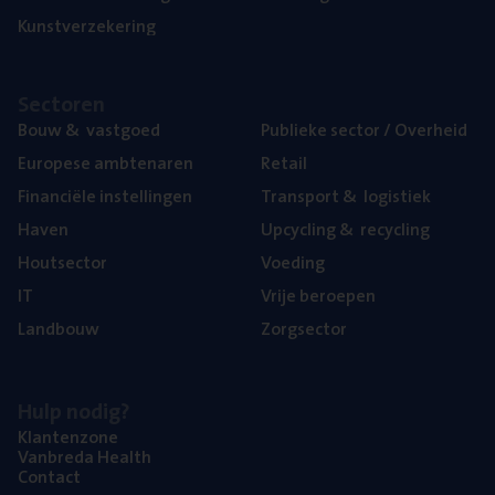
Kunst­ver­ze­ke­ring
Sec­to­ren
Bouw
&
vastgoed
Publie­ke sec­tor / Overheid
Euro­pe­se ambtenaren
Retail
Finan­ci­ë­le instellingen
Trans­port
&
logistiek
Haven
Upcy­cling
&
recycling
Hout­sec­tor
Voe­ding
IT
Vrije beroe­pen
Land­bouw
Zorg­sec­tor
Hulp nodig?
Klan­ten­zo­ne
Van­b­re­da Health
Con­tact