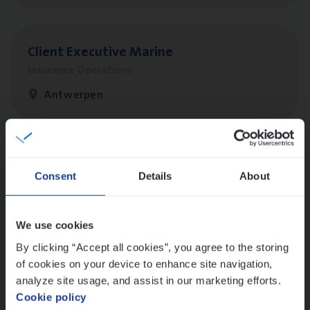
Client Exe­cu­ti­ve Marine
Insurance Operations
Antwerpen
Dos­sier­be­heer­der Pro­per­ty verzekeringen
Consent
Details
About
Insurance Operations
Antwerpen en Hasselt
We use cookies
By clicking “Accept all cookies”, you agree to the storing
of cookies on your device to enhance site navigation,
Dos­sier­be­heer­der Onder­ne­min­gen Van­b­
analyze site usage, and assist in our marketing efforts.
re­da Huys­mans — Mechelen
Cookie policy