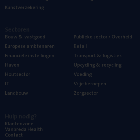
Kunst­ver­ze­ke­ring
Sec­to­ren
Bouw
&
vastgoed
Publie­ke sec­tor / Overheid
Euro­pe­se ambtenaren
Retail
Finan­ci­ë­le instellingen
Trans­port
&
logistiek
Haven
Upcy­cling
&
recycling
Hout­sec­tor
Voe­ding
IT
Vrije beroe­pen
Land­bouw
Zorg­sec­tor
Hulp nodig?
Klan­ten­zo­ne
Van­b­re­da Health
Con­tact