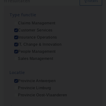
11 resultaten
Filters
Type func­tie
Dos­sier­be­heer­der ver­ze­ke­rin­gen — Soci­al
Claims Management
Pro­fit en Public
Customer Services
Insurance Operations
Insurance Operations
Antwerpen
IT, Change & Innovation
People Management
Sales Management
Advisor/​Configuratie ana­lyst Part­ner in
Benefits
Loca­tie
Insurance Operations
Provincie Antwerpen
Beveren
Provincie Limburg
Provincie Oost-Vlaanderen