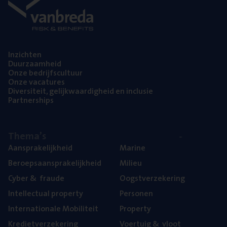
Inzich­ten
Duur­zaam­heid
Onze bedrijfs­cul­tuur
Onze vaca­tu­res
Diver­si­teit, gelijk­waar­dig­heid en inclusie
Part­ner­ships
The­ma’s
Aan­spra­ke­lijk­heid
Mari­ne
Beroeps­aan­spra­ke­lijk­heid
Mili­eu
Cyber
&
fraude
Oogst­ver­ze­ke­ring
Intel­lec­tu­al property
Per­so­nen
Inter­na­ti­o­na­le Mobiliteit
Pro­per­ty
Kre­diet­ver­ze­ke­ring
Voer­tuig
&
vloot