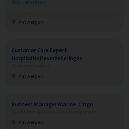
Wis alle filters
Test Ana­lyst
IT, Change & Innovation
Antwerpen
Cus­to­mer Care Expert
Hospitalisatieverzekeringen
Customer Services
Antwerpen
Busi­ness Mana­ger Mari­ne Cargo
People Management, Sales Management
Antwerpen