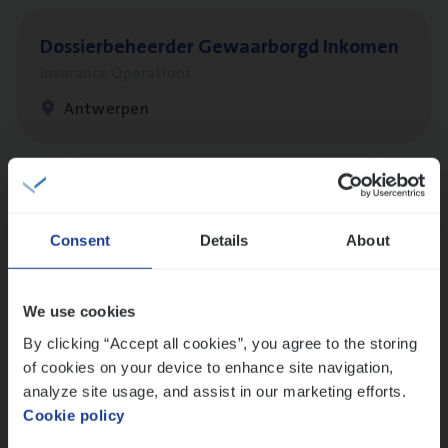
Dos­sier­be­heer­der Gewaar­borgd Inkomen
Insurance Operations
Antwerpen
Dos­sier­be­heer­der Onder­ne­min­gen Van­b­
re­da Huys­mans — Mechelen
Consent
Details
About
Insurance Operations
Mechelen
We use cookies
By clicking “Accept all cookies”, you agree to the storing
of cookies on your device to enhance site navigation,
Dos­sier­be­heer­der Pro­per­ty verzekeringen
analyze site usage, and assist in our marketing efforts.
Cookie policy
Insurance Operations