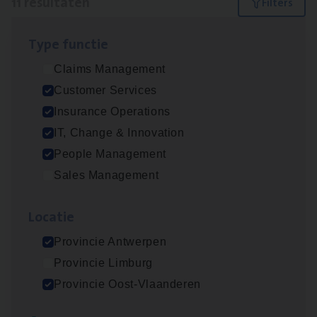
11 resultaten
Filters
Type func­tie
(Agi­le)
IT
Pro­ject Manager
Claims Management
IT, Change & Innovation
Customer Services
Antwerpen
Insurance Operations
IT, Change & Innovation
People Management
Advisor/​Configuratie ana­lyst Part­ner in
Sales Management
Benefits
Insurance Operations
Loca­tie
Beveren
Provincie Antwerpen
Provincie Limburg
Provincie Oost-Vlaanderen
Busi­ness Mana­ger Mari­ne Cargo