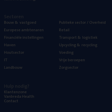
Sec­to­ren
Bouw
&
vastgoed
Publie­ke sec­tor / Overheid
Euro­pe­se ambtenaren
Retail
Finan­ci­ë­le instellingen
Trans­port
&
logistiek
Haven
Upcy­cling
&
recycling
Hout­sec­tor
Voe­ding
IT
Vrije beroe­pen
Land­bouw
Zorg­sec­tor
Hulp nodig?
Klan­ten­zo­ne
Van­b­re­da Health
Con­tact