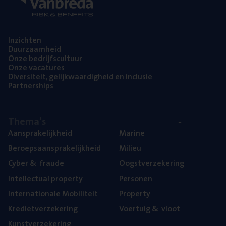
Inzich­ten
Duur­zaam­heid
Onze bedrijfs­cul­tuur
Onze vaca­tu­res
Diver­si­teit, gelijk­waar­dig­heid en inclusie
Part­ner­ships
The­ma’s
Aan­spra­ke­lijk­heid
Mari­ne
Beroeps­aan­spra­ke­lijk­heid
Mili­eu
Cyber
&
fraude
Oogst­ver­ze­ke­ring
Intel­lec­tu­al property
Per­so­nen
Inter­na­ti­o­na­le Mobiliteit
Pro­per­ty
Kre­diet­ver­ze­ke­ring
Voer­tuig
&
vloot
Kunst­ver­ze­ke­ring