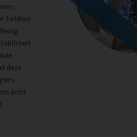
oven:
oor hebben
lledig
tabiliteit
ende
at deze
fers.
 om écht
?