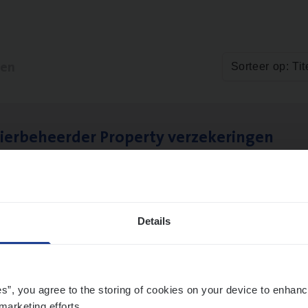
ten
Sorteer op: Tit
ier­be­heer­der Pro­per­ty verzekeringen
ance Operations
werpen en Hasselt
Details
es”, you agree to the storing of cookies on your device to enhanc
marketing efforts.