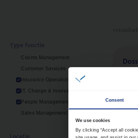
1 resulta
Type func­tie
Claims Management
Dos­s
Customer Services
Insur
Insurance Operations
Ant
IT, Change & Innovation
Consent
People Management
Sales Management
We use cookies
By clicking “Accept all cooki
Loca­tie
site usage, and assist in our 