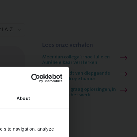
el A-Z
Lees onze verhalen
Meer dan collega’s: hoe Julie en
Aurélie elkaar versterken
Mathias houdt van diepgaande
dossiers én droge humor
Thalia zoekt graag oplossingen, in
games én op het werk
About
e site navigation, analyze