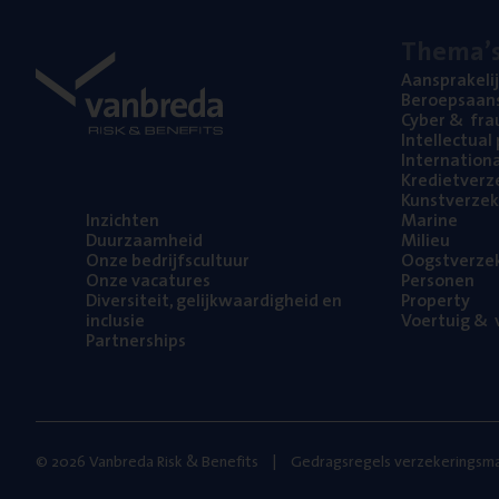
The­ma’
Aan­spra­ke­li
Beroeps­aan­s
Cyber
&
fra
Intel­lec­tu­a
Inter­na­ti­o­
Kre­diet­ver­z
Kunst­ver­ze­k
Inzich­ten
Mari­ne
Duur­zaam­heid
Mili­eu
Onze bedrijfs­cul­tuur
Oogst­ver­ze­
Onze vaca­tu­res
Per­so­nen
Diver­si­teit, gelijk­waar­dig­heid en
Pro­per­ty
inclusie
Voer­tuig
&
v
Part­ner­ships
© 2026 Vanbreda Risk & Benefits
Gedragsregels verzekeringsma