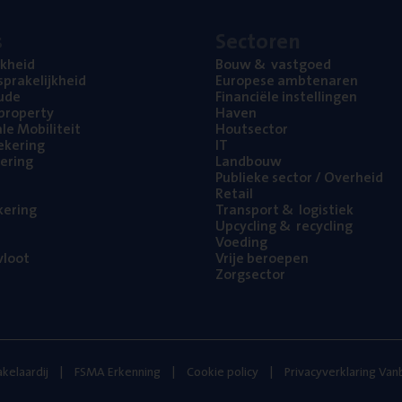
s
Sec­to­ren
jk­heid
Bouw
&
vastgoed
pra­ke­lijk­heid
Euro­pe­se ambtenaren
ude
Finan­ci­ë­le instellingen
l property
Haven
na­le Mobiliteit
Hout­sec­tor
e­ke­ring
IT
e­ring
Land­bouw
Publie­ke sec­tor / Overheid
Retail
ke­ring
Trans­port
&
logistiek
Upcy­cling
&
recycling
Voe­ding
loot
Vrije beroe­pen
Zorg­sec­tor
kelaardij
FSMA Erkenning
Cookie policy
Privacyverklaring Va