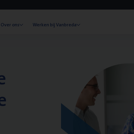
Over ons
Werken bij Vanbreda
e
e