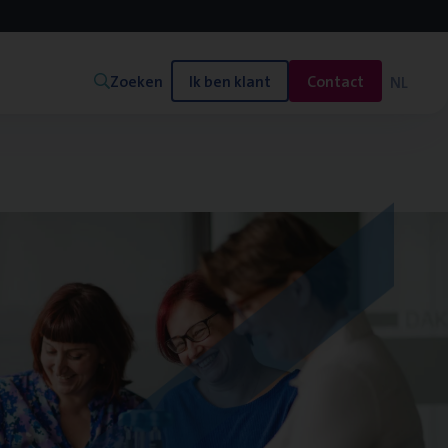
Zoeken
Ik ben klant
Contact
NL