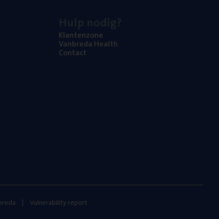
Hulp nodig?
Klan­ten­zo­ne
Van­b­re­da Health
Con­tact
nbreda
Vulnerability report