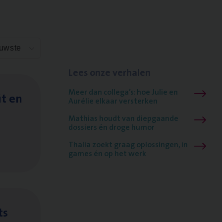
euwste
Lees onze verhalen
Meer dan collega’s: hoe Julie en
it en
Aurélie elkaar versterken
Mathias houdt van diepgaande
dossiers én droge humor
Thalia zoekt graag oplossingen, in
games én op het werk
ts