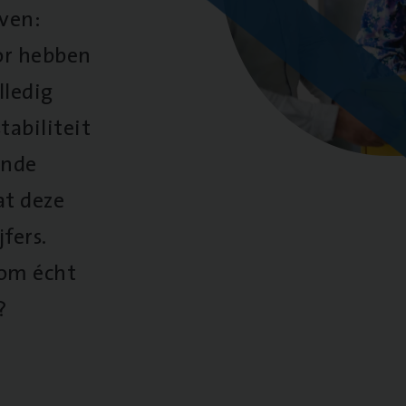
oven:
oor hebben
lledig
tabiliteit
ende
at deze
fers.
 om écht
?