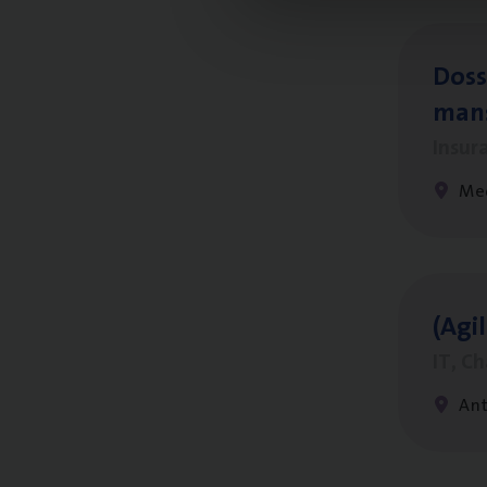
Dos­s
man
Insur
Me
(Agi­
IT, C
An