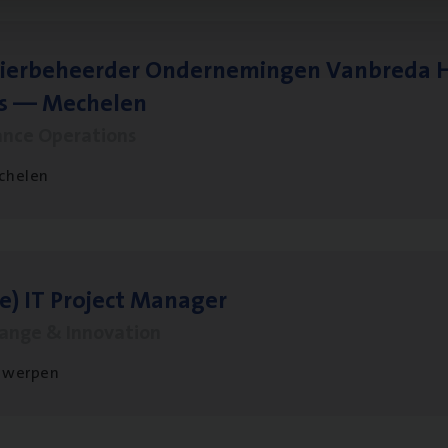
ier­be­heer­der Onder­ne­min­gen Van­b­re­da 
s — Mechelen
ance Operations
chelen
le)
IT
Pro­ject Manager
hange & Innovation
twerpen