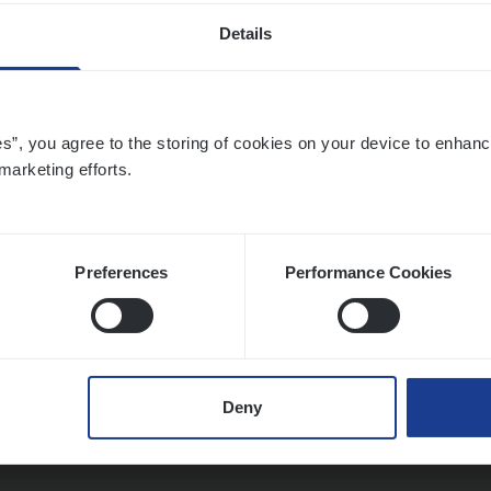
Details
t Exe­cu­ti­ve Marine
es”, you agree to the storing of cookies on your device to enhanc
ance Operations
marketing efforts.
twerpen
Preferences
Performance Cookies
ier­be­heer­der Pro­per­ty verzekeringen
ance Operations
Deny
werpen en Hasselt