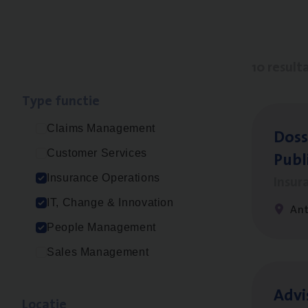
10 result
Type func­tie
Claims Management
Dos­s
Publ
Customer Services
Insur
Insurance Operations
IT, Change & Innovation
An
People Management
Sales Management
Advi
Loca­tie