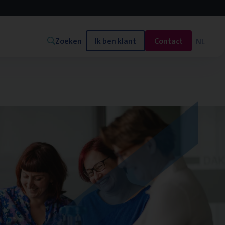
Zoeken
Ik ben klant
Contact
NL