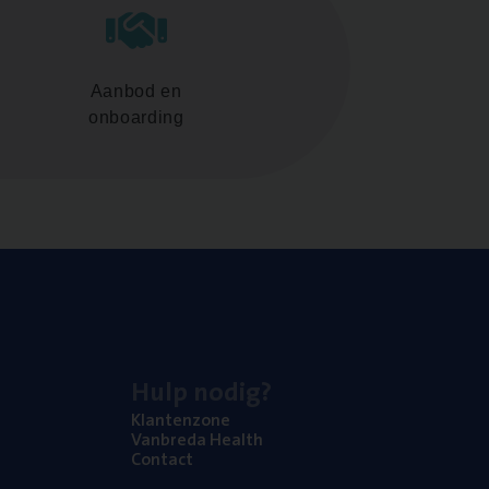
Aanbod en
onboarding
Hulp nodig?
Klan­ten­zo­ne
Van­b­re­da Health
Con­tact