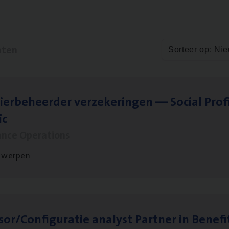
aten
Sorteer op: Ni
ier­be­heer­der ver­ze­ke­rin­gen — Soci­al Pro­f
ic
ance Operations
twerpen
sor/​Configuratie ana­lyst Part­ner in Benefi