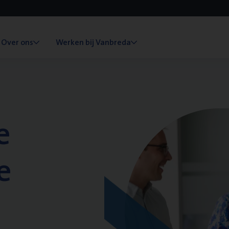
Over ons
Werken bij Vanbreda
e
e