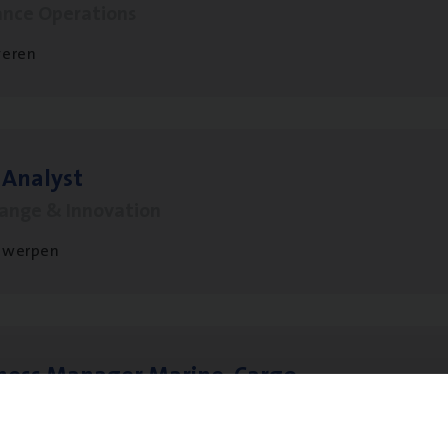
ance Operations
veren
 Ana­lyst
hange & Innovation
twerpen
­ness Mana­ger Mari­ne Cargo
le Management, Sales Management
twerpen