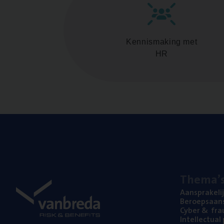
Kennismaking met
HR
The­ma’
Aan­spra­ke­li
Beroeps­aan­s
Cyber
&
fra
Intel­lec­tu­a