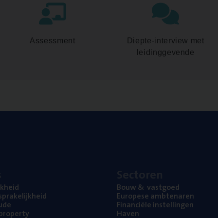
Assessment
Diepte-interview met
leidinggevende
s
Sec­to­ren
jk­heid
Bouw
&
vastgoed
pra­ke­lijk­heid
Euro­pe­se ambtenaren
ude
Finan­ci­ë­le instellingen
l property
Haven