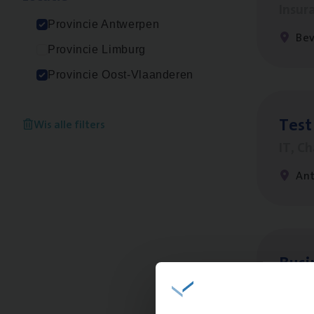
Insur
Provincie Antwerpen
Be
Provincie Limburg
Provincie Oost-Vlaanderen
Test
Wis alle filters
IT, C
An
Busi
Peop
An