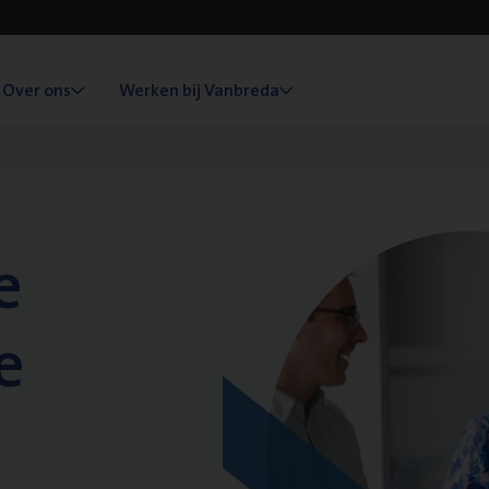
Over ons
Werken bij Vanbreda
e
e