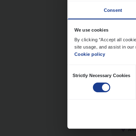
Consent
We use cookies
Dos­s
By clicking “Accept all cooki
man
site usage, and assist in our 
Cookie policy
Insur
Me
Consent
Strictly Necessary Cookies
Selection
Dos­
Insur
An