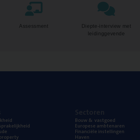
Assessment
Diepte-interview met
leidinggevende
s
Sec­to­ren
jk­heid
Bouw
&
vastgoed
pra­ke­lijk­heid
Euro­pe­se ambtenaren
ude
Finan­ci­ë­le instellingen
l property
Haven