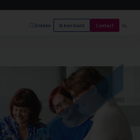
Zoeken
Ik ben klant
Contact
NL