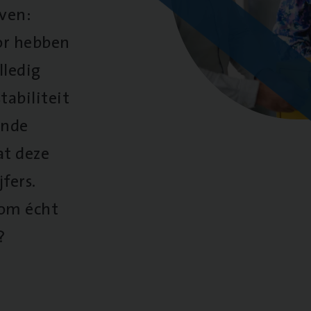
oven:
oor hebben
lledig
tabiliteit
ende
at deze
fers.
 om écht
?