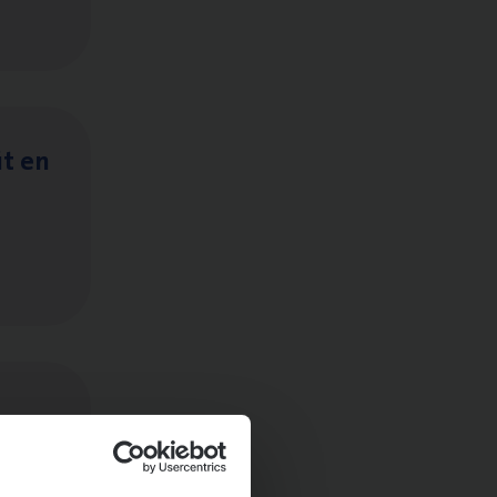
it en