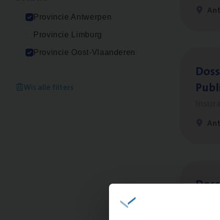
An
Provincie Antwerpen
Provincie Limburg
Provincie Oost-Vlaanderen
Dos­s
Publ
Wis alle filters
Insur
An
Dos­s
Insur
Ant