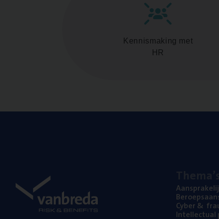
Kennismaking met
HR
The­ma’
Aan­spra­ke­li
Beroeps­aan­s
Cyber
&
fra
Intel­lec­tu­a