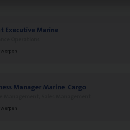
t Exe­cu­ti­ve Marine
ance Operations
twerpen
­ness Mana­ger Mari­ne Cargo
le Management, Sales Management
twerpen