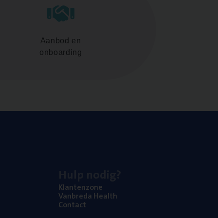
Aanbod en
onboarding
Hulp nodig?
Klan­ten­zo­ne
Van­b­re­da Health
Con­tact