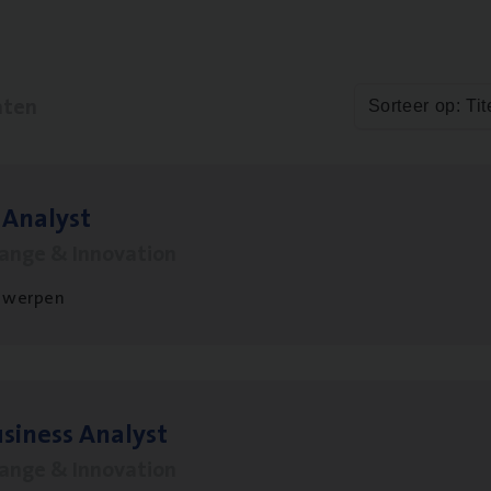
aten
Sorteer op: Tit
 Ana­lyst
hange & Innovation
twerpen
si­ness Analyst
hange & Innovation