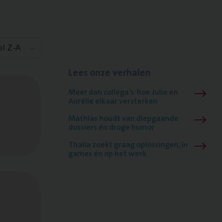
el Z-A
Lees onze verhalen
Meer dan collega’s: hoe Julie en
Aurélie elkaar versterken
Mathias houdt van diepgaande
dossiers én droge humor
Thalia zoekt graag oplossingen, in
games én op het werk