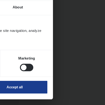
About
Huys­
e site navigation, analyze
Marketing
Accept all