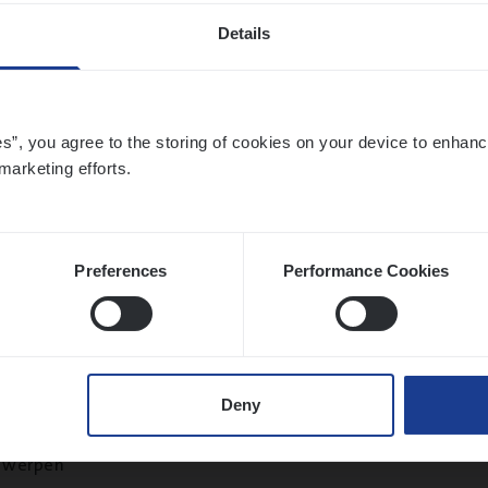
Details
ier­be­heer­der Onder­ne­min­gen Van­b­re­da 
es”, you agree to the storing of cookies on your device to enhanc
s — Mechelen
marketing efforts.
ance Operations
chelen
Preferences
Performance Cookies
sier­be­heer­der Gewaar­borgd Inkomen
Deny
ance Operations
twerpen