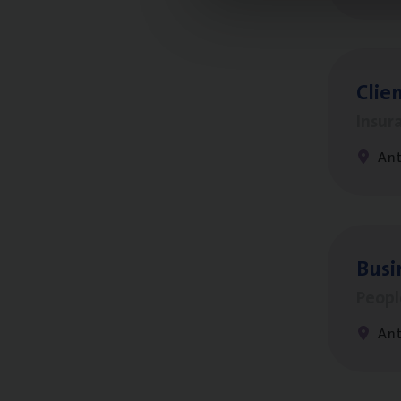
Clien
Insur
An
Busi
Peop
An