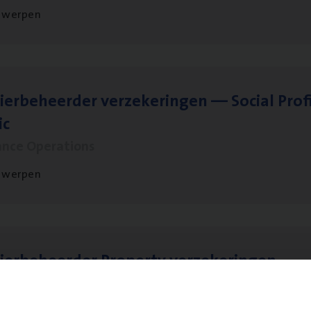
twerpen
ier­be­heer­der ver­ze­ke­rin­gen — Soci­al Pro­f
ic
ance Operations
twerpen
ier­be­heer­der Pro­per­ty verzekeringen
ance Operations
werpen en Hasselt