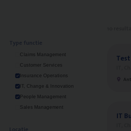
10 result
Type func­tie
Claims Management
Test
Customer Services
IT, C
Insurance Operations
An
IT, Change & Innovation
People Management
Sales Management
IT
Bu
IT, C
Loca­tie