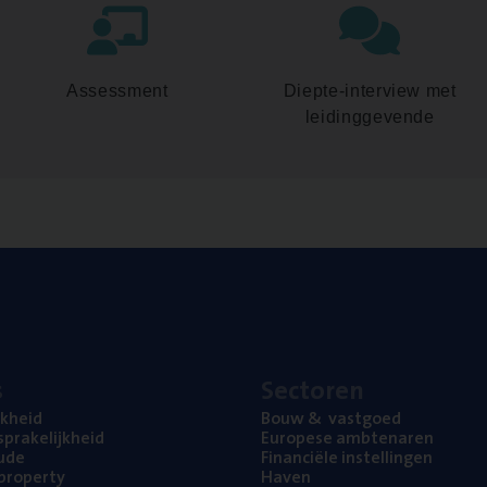
Assessment
Diepte-interview met
leidinggevende
s
Sec­to­ren
jk­heid
Bouw
&
vastgoed
pra­ke­lijk­heid
Euro­pe­se ambtenaren
ude
Finan­ci­ë­le instellingen
l property
Haven