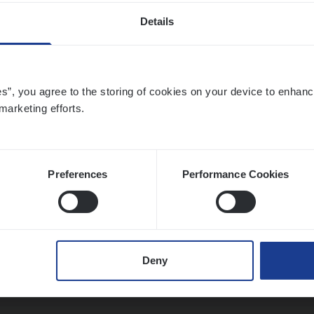
Details
sier­be­heer­der Gewaar­borgd Inkomen
ance Operations
es”, you agree to the storing of cookies on your device to enhanc
marketing efforts.
twerpen
Preferences
Performance Cookies
ier­be­heer­der Onder­ne­min­gen Van­b­re­da 
s — Mechelen
ance Operations
Deny
chelen