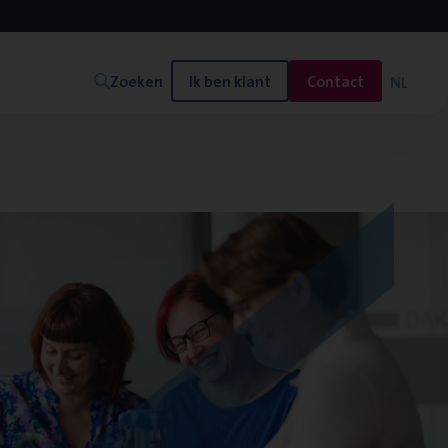
Zoeken
Ik ben klant
Contact
NL