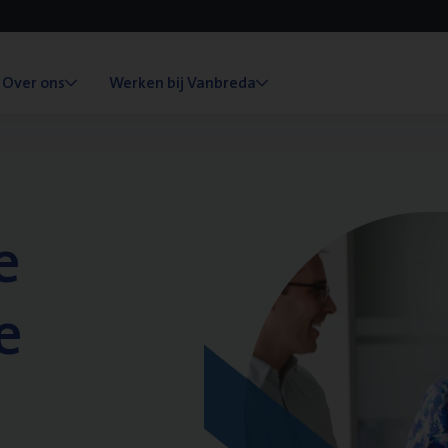
Over ons
Werken bij Vanbreda
e
e