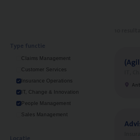
10 result
Type func­tie
Claims Management
(Agi­
Customer Services
IT, C
Insurance Operations
An
IT, Change & Innovation
People Management
Sales Management
Advi
Insur
Loca­tie