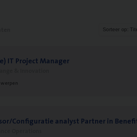
aten
Sorteer op: Tit
le)
IT
Pro­ject Manager
hange & Innovation
twerpen
sor/​Configuratie ana­lyst Part­ner in Benefi
ance Operations