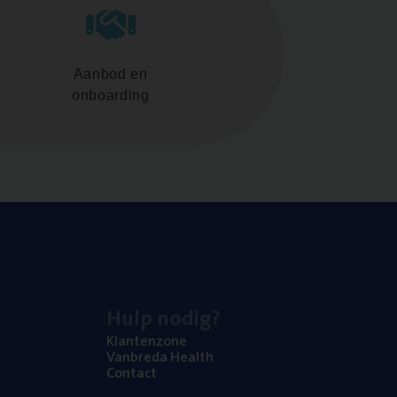
Aanbod en
onboarding
Hulp nodig?
Klan­ten­zo­ne
Van­b­re­da Health
Con­tact