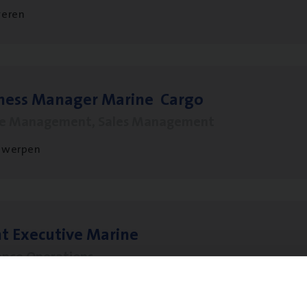
veren
­ness Mana­ger Mari­ne Cargo
le Management, Sales Management
twerpen
t Exe­cu­ti­ve Marine
ance Operations
twerpen