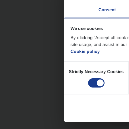
Consent
Dos­
We use cookies
Insur
By clicking “Accept all cooki
site usage, and assist in our 
An
Cookie policy
Consent
Strictly Necessary Cookies
Selection
Dos­s
man
Insur
Me