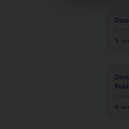
Dos­s
Insur
Ant
Dos­s
Publ
Insur
An