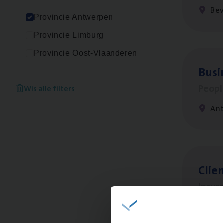
Be
Provincie Antwerpen
Provincie Limburg
Provincie Oost-Vlaanderen
Busi
Peop
Wis alle filters
An
Clien
Insur
An