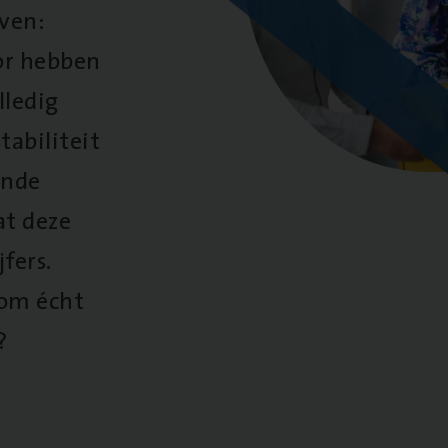
oven:
oor hebben
lledig
tabiliteit
ende
at deze
fers.
 om écht
?