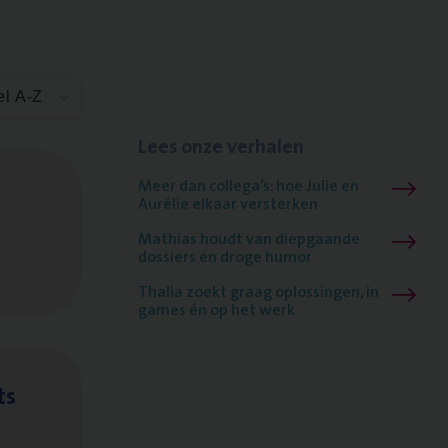
el A-Z
Lees onze verhalen
Meer dan collega’s: hoe Julie en
Aurélie elkaar versterken
Mathias houdt van diepgaande
dossiers én droge humor
Thalia zoekt graag oplossingen, in
games én op het werk
ts