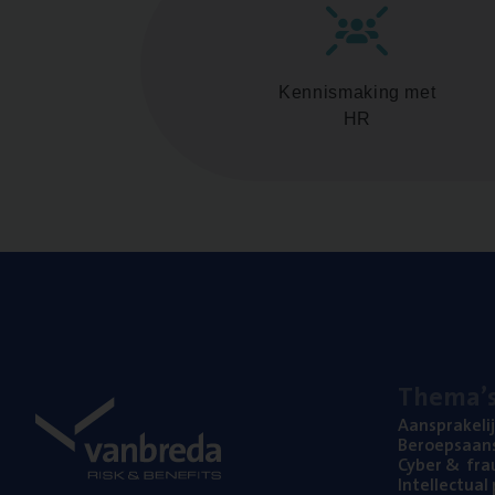
Kennismaking met
HR
The­ma’
Aan­spra­ke­li
Beroeps­aan­s
Cyber
&
fra
Intel­lec­tu­a