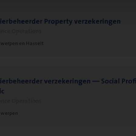
ier­be­heer­der Pro­per­ty verzekeringen
ance Operations
werpen en Hasselt
ier­be­heer­der ver­ze­ke­rin­gen — Soci­al Pro­f
ic
ance Operations
twerpen