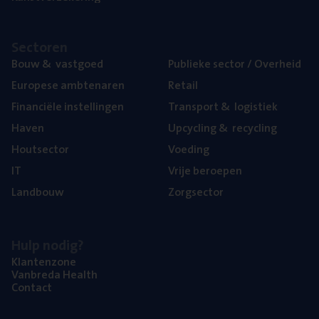
Sec­to­ren
Bouw
&
vastgoed
Publie­ke sec­tor / Overheid
Euro­pe­se ambtenaren
Retail
Finan­ci­ë­le instellingen
Trans­port
&
logistiek
Haven
Upcy­cling
&
recycling
Hout­sec­tor
Voe­ding
IT
Vrije beroe­pen
Land­bouw
Zorg­sec­tor
Hulp nodig?
Klan­ten­zo­ne
Van­b­re­da Health
Con­tact