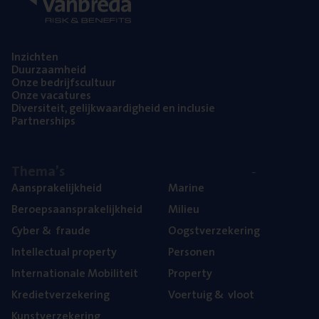
Inzich­ten
Duur­zaam­heid
Onze bedrijfs­cul­tuur
Onze vaca­tu­res
Diver­si­teit, gelijk­waar­dig­heid en inclusie
Part­ner­ships
The­ma’s
Aan­spra­ke­lijk­heid
Mari­ne
Beroeps­aan­spra­ke­lijk­heid
Mili­eu
Cyber
&
fraude
Oogst­ver­ze­ke­ring
Intel­lec­tu­al property
Per­so­nen
Inter­na­ti­o­na­le Mobiliteit
Pro­per­ty
Kre­diet­ver­ze­ke­ring
Voer­tuig
&
vloot
Kunst­ver­ze­ke­ring