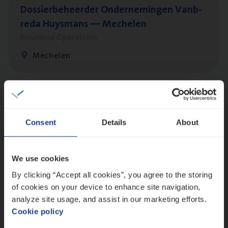
Dos­sier­be­heer­der Onder­ne­min­gen Van­b­
re­da Huys­mans — Mechelen
Insurance Operations
Mechelen
Dos­sier­be­heer­der Pro­per­ty verzekeringen
Insurance Operations
Consent
Details
About
Antwerpen en Hasselt
We use cookies
By clicking “Accept all cookies”, you agree to the storing
Dos­sier­be­heer­der ver­ze­ke­rin­gen — Soci­al
of cookies on your device to enhance site navigation,
Pro­fit en Public
analyze site usage, and assist in our marketing efforts.
Cookie policy
Insurance Operations