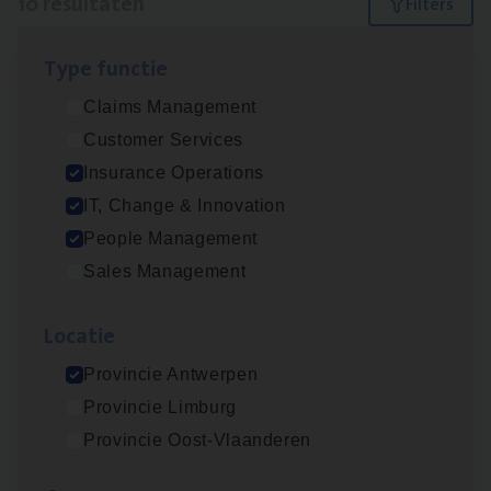
10 resultaten
Filters
Type func­tie
(Agi­le)
IT
Pro­ject Manager
Claims Management
IT, Change & Innovation
Customer Services
Antwerpen
Insurance Operations
IT, Change & Innovation
People Management
Advisor/​Configuratie ana­lyst Part­ner in
Sales Management
Benefits
Insurance Operations
Loca­tie
Beveren
Provincie Antwerpen
Provincie Limburg
Provincie Oost-Vlaanderen
Busi­ness Mana­ger Mari­ne Cargo