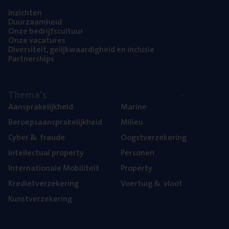
Inzich­ten
Duur­zaam­heid
Onze bedrijfs­cul­tuur
Onze vaca­tu­res
Diver­si­teit, gelijk­waar­dig­heid en inclusie
Part­ner­ships
The­ma’s
Aan­spra­ke­lijk­heid
Mari­ne
Beroeps­aan­spra­ke­lijk­heid
Mili­eu
Cyber
&
fraude
Oogst­ver­ze­ke­ring
Intel­lec­tu­al property
Per­so­nen
Inter­na­ti­o­na­le Mobiliteit
Pro­per­ty
Kre­diet­ver­ze­ke­ring
Voer­tuig
&
vloot
Kunst­ver­ze­ke­ring