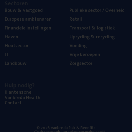
Sec­to­ren
Bouw
&
vastgoed
Publie­ke sec­tor / Overheid
Euro­pe­se ambtenaren
Retail
Finan­ci­ë­le instellingen
Trans­port
&
logistiek
Haven
Upcy­cling
&
recycling
Hout­sec­tor
Voe­ding
IT
Vrije beroe­pen
Land­bouw
Zorg­sec­tor
Hulp nodig?
Klan­ten­zo­ne
Van­b­re­da Health
Con­tact
© 2026 Vanbreda Risk & Benefits
Gedragsregels verzekeringsmakelaardij