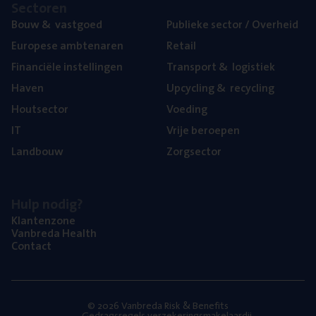
Sec­to­ren
Bouw
&
vastgoed
Publie­ke sec­tor / Overheid
Euro­pe­se ambtenaren
Retail
Finan­ci­ë­le instellingen
Trans­port
&
logistiek
Haven
Upcy­cling
&
recycling
Hout­sec­tor
Voe­ding
IT
Vrije beroe­pen
Land­bouw
Zorg­sec­tor
Hulp nodig?
Klan­ten­zo­ne
Van­b­re­da Health
Con­tact
© 2026 Vanbreda Risk & Benefits
Gedragsregels verzekeringsmakelaardij