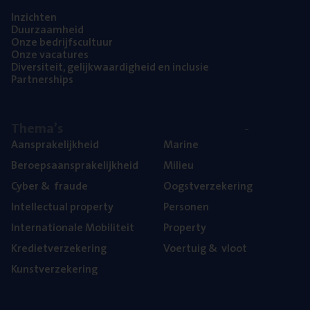
Inzich­ten
Duur­zaam­heid
Onze bedrijfs­cul­tuur
Onze vaca­tu­res
Diver­si­teit, gelijk­waar­dig­heid en inclusie
Part­ner­ships
The­ma’s
Aan­spra­ke­lijk­heid
Mari­ne
Beroeps­aan­spra­ke­lijk­heid
Mili­eu
Cyber
&
fraude
Oogst­ver­ze­ke­ring
Intel­lec­tu­al property
Per­so­nen
Inter­na­ti­o­na­le Mobiliteit
Pro­per­ty
Kre­diet­ver­ze­ke­ring
Voer­tuig
&
vloot
Kunst­ver­ze­ke­ring