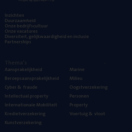
Inzich­ten
Duur­zaam­heid
Onze bedrijfs­cul­tuur
Onze vaca­tu­res
Diver­si­teit, gelijk­waar­dig­heid en inclusie
Part­ner­ships
The­ma’s
Aan­spra­ke­lijk­heid
Mari­ne
Beroeps­aan­spra­ke­lijk­heid
Mili­eu
Cyber
&
fraude
Oogst­ver­ze­ke­ring
Intel­lec­tu­al property
Per­so­nen
Inter­na­ti­o­na­le Mobiliteit
Pro­per­ty
Kre­diet­ver­ze­ke­ring
Voer­tuig
&
vloot
Kunst­ver­ze­ke­ring