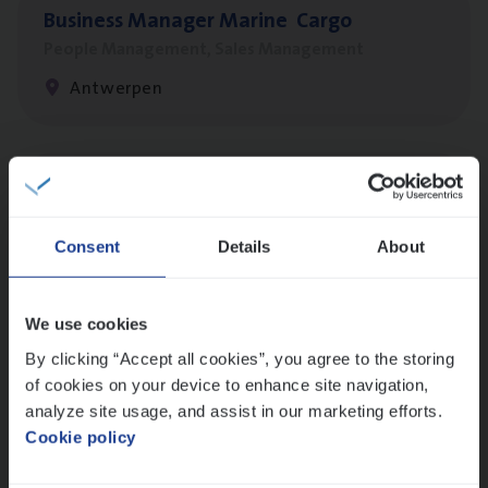
Busi­ness Mana­ger Mari­ne Cargo
People Management, Sales Management
Antwerpen
Cor­po­ra­te Insu­ran­ce Bro­ker Property
Sales Management
Consent
Details
About
Antwerpen
We use cookies
By clicking “Accept all cookies”, you agree to the storing
Cus­to­mer Care Expert
of cookies on your device to enhance site navigation,
Hospitalisatieverzekeringen
analyze site usage, and assist in our marketing efforts.
Customer Services
Cookie policy
Antwerpen