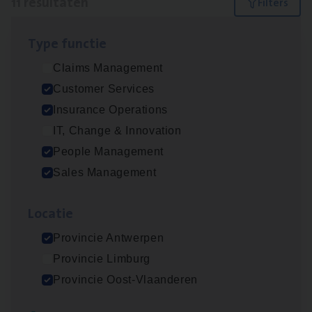
11 resultaten
Filters
Type func­tie
Insu­ran­ce Bro­ker Trans­port
&
Logistiek
Claims Management
Sales Management
Customer Services
Antwerpen
Insurance Operations
IT, Change & Innovation
People Management
Dos­sier­be­heer­der Gewaar­borgd Inkomen
Sales Management
Insurance Operations
Loca­tie
Antwerpen
Provincie Antwerpen
Provincie Limburg
Dos­sier­be­heer­der Onder­ne­min­gen Van­b­
Provincie Oost-Vlaanderen
re­da Huys­mans — Mechelen