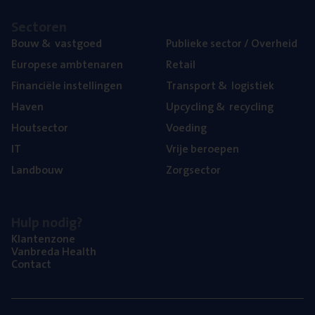
Sec­to­ren
Bouw
&
vastgoed
Publie­ke sec­tor / Overheid
Euro­pe­se ambtenaren
Retail
Finan­ci­ë­le instellingen
Trans­port
&
logistiek
Haven
Upcy­cling
&
recycling
Hout­sec­tor
Voe­ding
IT
Vrije beroe­pen
Land­bouw
Zorg­sec­tor
Hulp nodig?
Klan­ten­zo­ne
Van­b­re­da Health
Con­tact