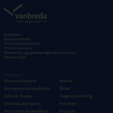
Inzich­ten
Duur­zaam­heid
Onze bedrijfs­cul­tuur
Onze vaca­tu­res
Diver­si­teit, gelijk­waar­dig­heid en inclusie
Part­ner­ships
The­ma’s
Aan­spra­ke­lijk­heid
Mari­ne
Beroeps­aan­spra­ke­lijk­heid
Mili­eu
Cyber
&
fraude
Oogst­ver­ze­ke­ring
Intel­lec­tu­al property
Per­so­nen
Inter­na­ti­o­na­le Mobiliteit
Pro­per­ty