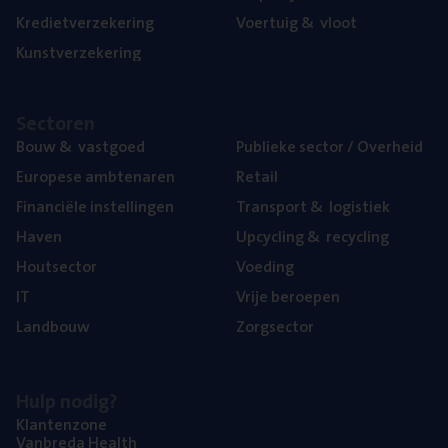
Kre­diet­ver­ze­ke­ring
Voer­tuig
&
vloot
Kunst­ver­ze­ke­ring
Sec­to­ren
Bouw
&
vastgoed
Publie­ke sec­tor / Overheid
Euro­pe­se ambtenaren
Retail
Finan­ci­ë­le instellingen
Trans­port
&
logistiek
Haven
Upcy­cling
&
recycling
Hout­sec­tor
Voe­ding
IT
Vrije beroe­pen
Land­bouw
Zorg­sec­tor
Hulp nodig?
Klan­ten­zo­ne
Van­b­re­da Health