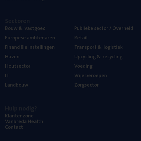
Sec­to­ren
Bouw
&
vastgoed
Publie­ke sec­tor / Overheid
Euro­pe­se ambtenaren
Retail
Finan­ci­ë­le instellingen
Trans­port
&
logistiek
Haven
Upcy­cling
&
recycling
Hout­sec­tor
Voe­ding
IT
Vrije beroe­pen
Land­bouw
Zorg­sec­tor
Hulp nodig?
Klan­ten­zo­ne
Van­b­re­da Health
Con­tact