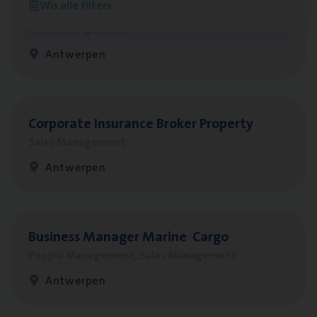
Wis alle filters
Insu­ran­ce Bro­ker
KMO
Sales Management
Antwerpen
Cor­po­ra­te Insu­ran­ce Bro­ker Property
Sales Management
Antwerpen
Busi­ness Mana­ger Mari­ne Cargo
People Management, Sales Management
Antwerpen