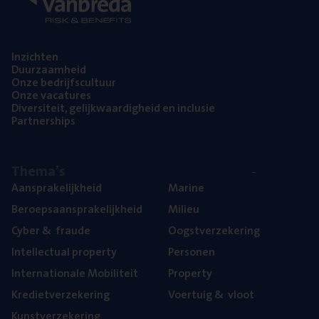
Inzich­ten
Duur­zaam­heid
Onze bedrijfs­cul­tuur
Onze vaca­tu­res
Diver­si­teit, gelijk­waar­dig­heid en inclusie
Part­ner­ships
The­ma’s
Aan­spra­ke­lijk­heid
Mari­ne
Beroeps­aan­spra­ke­lijk­heid
Mili­eu
Cyber
&
fraude
Oogst­ver­ze­ke­ring
Intel­lec­tu­al property
Per­so­nen
Inter­na­ti­o­na­le Mobiliteit
Pro­per­ty
Kre­diet­ver­ze­ke­ring
Voer­tuig
&
vloot
Kunst­ver­ze­ke­ring