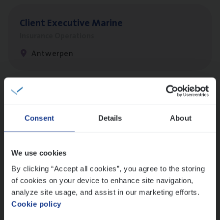
Client Exe­cu­ti­ve Marine
Insurance Operations
Antwerpen
Dos­sier­be­heer­der Pro­per­ty verzekeringen
Insurance Operations
Consent
Details
About
Antwerpen en Hasselt
We use cookies
By clicking “Accept all cookies”, you agree to the storing
Dos­sier­be­heer­der Onder­ne­min­gen Van­b­
of cookies on your device to enhance site navigation,
re­da Huys­mans — Mechelen
analyze site usage, and assist in our marketing efforts.
Cookie policy
Insurance Operations