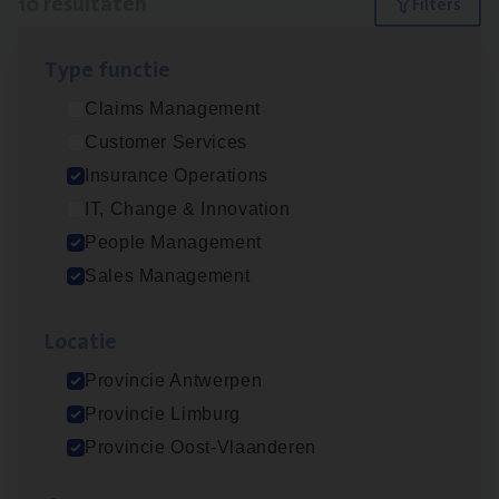
10 resultaten
Filters
Type func­tie
Dos­sier­be­heer­der ver­ze­ke­rin­gen — Soci­al
Claims Management
Pro­fit en Public
Customer Services
Insurance Operations
Insurance Operations
Antwerpen
IT, Change & Innovation
People Management
Sales Management
Advisor/​Configuratie ana­lyst Part­ner in
Benefits
Loca­tie
Insurance Operations
Provincie Antwerpen
Beveren
Provincie Limburg
Provincie Oost-Vlaanderen