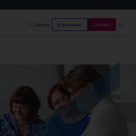
Zoeken
Ik ben klant
Contact
NL