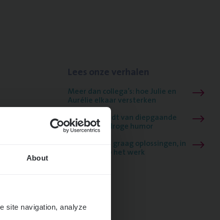
Lees onze verhalen
Meer dan collega’s: hoe Julie en
Aurélie elkaar versterken
Mathias houdt van diepgaande
dossiers én droge humor
Thalia zoekt graag oplossingen, in
games én op het werk
About
e site navigation, analyze