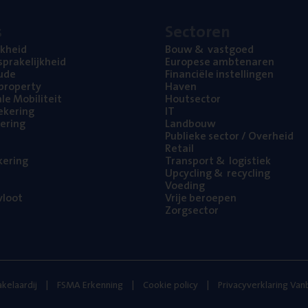
s
Sec­to­ren
jk­heid
Bouw
&
vastgoed
pra­ke­lijk­heid
Euro­pe­se ambtenaren
ude
Finan­ci­ë­le instellingen
l property
Haven
na­le Mobiliteit
Hout­sec­tor
e­ke­ring
IT
e­ring
Land­bouw
Publie­ke sec­tor / Overheid
Retail
ke­ring
Trans­port
&
logistiek
Upcy­cling
&
recycling
Voe­ding
loot
Vrije beroe­pen
Zorg­sec­tor
kelaardij
FSMA Erkenning
Cookie policy
Privacyverklaring Va