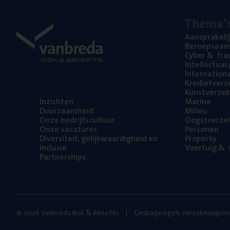
The­ma’
Aan­spra­ke­li
Beroeps­aan­s
Cyber
&
fra
Intel­lec­tu­a
Inter­na­ti­o­
Kre­diet­ver­z
Kunst­ver­ze­k
Inzich­ten
Mari­ne
Duur­zaam­heid
Mili­eu
Onze bedrijfs­cul­tuur
Oogst­ver­ze­
Onze vaca­tu­res
Per­so­nen
Diver­si­teit, gelijk­waar­dig­heid en
Pro­per­ty
inclusie
Voer­tuig
&
v
Part­ner­ships
© 2026 Vanbreda Risk & Benefits
Gedragsregels verzekeringsma