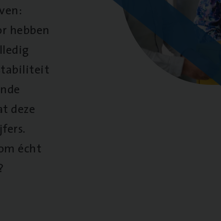
oven:
oor hebben
lledig
tabiliteit
ende
at deze
fers.
 om écht
?