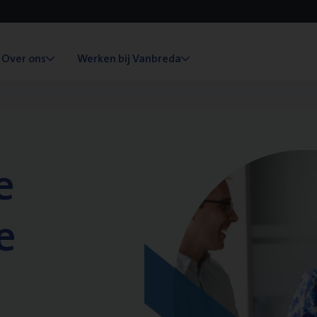
Over ons
Werken bij Vanbreda
e
e