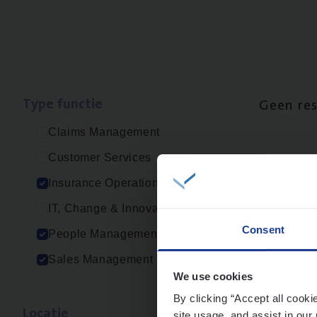
Type func­tie
Geen re
Claims Management
Customer Services
Insurance Operations
IT, Change & Innovation
Consent
People Management
Sales Management
We use cookies
By clicking “Accept all cooki
Loca­tie
site usage, and assist in our 