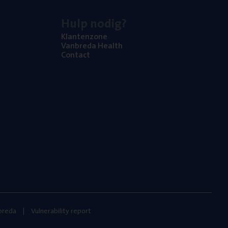
Hulp nodig?
Klan­ten­zo­ne
Van­b­re­da Health
Con­tact
nbreda
Vulnerability report