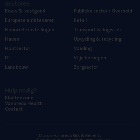
Sec­to­ren
Bouw
&
vastgoed
Publie­ke sec­tor / Overheid
Euro­pe­se ambtenaren
Retail
Finan­ci­ë­le instellingen
Trans­port
&
logistiek
Haven
Upcy­cling
&
recycling
Hout­sec­tor
Voe­ding
IT
Vrije beroe­pen
Land­bouw
Zorg­sec­tor
Hulp nodig?
Klan­ten­zo­ne
Van­b­re­da Health
Con­tact
© 2026 Vanbreda Risk & Benefits
Gedragsregels verzekeringsmakelaardij