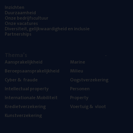
Inzich­ten
Duur­zaam­heid
Onze bedrijfs­cul­tuur
Onze vaca­tu­res
Diver­si­teit, gelijk­waar­dig­heid en inclusie
Part­ner­ships
The­ma’s
Aan­spra­ke­lijk­heid
Mari­ne
Beroeps­aan­spra­ke­lijk­heid
Mili­eu
Cyber
&
fraude
Oogst­ver­ze­ke­ring
Intel­lec­tu­al property
Per­so­nen
Inter­na­ti­o­na­le Mobiliteit
Pro­per­ty
Kre­diet­ver­ze­ke­ring
Voer­tuig
&
vloot
Kunst­ver­ze­ke­ring