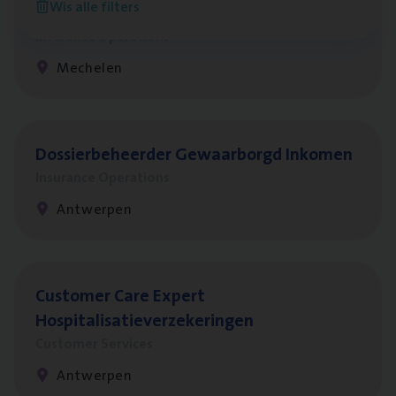
Wis alle filters
re­da Huys­mans — Mechelen
Insurance Operations
Mechelen
Dos­sier­be­heer­der Gewaar­borgd Inkomen
Insurance Operations
Antwerpen
Cus­to­mer Care Expert
Hospitalisatieverzekeringen
Customer Services
Antwerpen