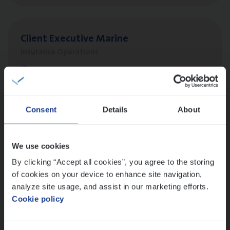
Client Exe­cu­ti­ve Marine
Insurance Operations
Antwerpen
Consent
Details
About
Busi­ness Mana­ger Mari­ne Cargo
People Management, Sales Management
We use cookies
Antwerpen
By clicking “Accept all cookies”, you agree to the storing
of cookies on your device to enhance site navigation,
analyze site usage, and assist in our marketing efforts.
Advisor/​Configuratie ana­lyst Part­ner in
Cookie policy
Benefits