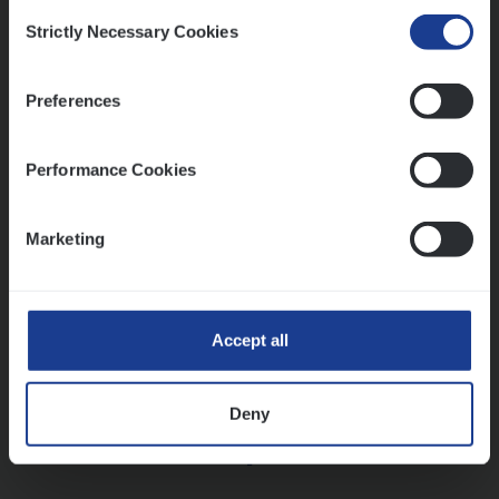
Insurance Operations
Consent
Strictly Necessary Cookies
Beveren
Selection
Preferences
Lees onze verhalen
Performance Cookies
Meer dan collega’s: hoe Julie en Aurélie elkaar
versterken
Marketing
Mathias houdt van diepgaande dossiers én droge
humor
Thalia zoekt graag oplossingen, in games én op het
werk
Accept all
Deny
Ons sollicitatieproces