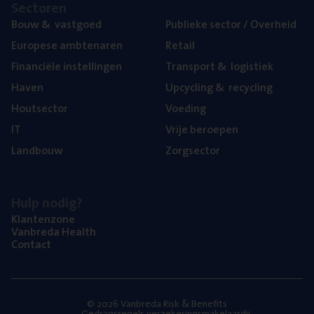
Sec­to­ren
Bouw
&
vastgoed
Publie­ke sec­tor / Overheid
Euro­pe­se ambtenaren
Retail
Finan­ci­ë­le instellingen
Trans­port
&
logistiek
Haven
Upcy­cling
&
recycling
Hout­sec­tor
Voe­ding
IT
Vrije beroe­pen
Land­bouw
Zorg­sec­tor
Hulp nodig?
Klan­ten­zo­ne
Van­b­re­da Health
Con­tact
© 2026 Vanbreda Risk & Benefits
Gedragsregels verzekeringsmakelaardij