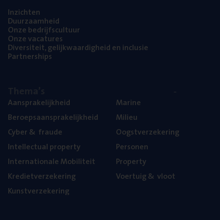
Inzich­ten
Duur­zaam­heid
Onze bedrijfs­cul­tuur
Onze vaca­tu­res
Diver­si­teit, gelijk­waar­dig­heid en inclusie
Part­ner­ships
The­ma’s
Aan­spra­ke­lijk­heid
Mari­ne
Beroeps­aan­spra­ke­lijk­heid
Mili­eu
Cyber
&
fraude
Oogst­ver­ze­ke­ring
Intel­lec­tu­al property
Per­so­nen
Inter­na­ti­o­na­le Mobiliteit
Pro­per­ty
Kre­diet­ver­ze­ke­ring
Voer­tuig
&
vloot
Kunst­ver­ze­ke­ring