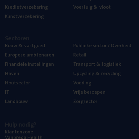
Kre­diet­ver­ze­ke­ring
Voer­tuig
&
vloot
Kunst­ver­ze­ke­ring
Sec­to­ren
Bouw
&
vastgoed
Publie­ke sec­tor / Overheid
Euro­pe­se ambtenaren
Retail
Finan­ci­ë­le instellingen
Trans­port
&
logistiek
Haven
Upcy­cling
&
recycling
Hout­sec­tor
Voe­ding
IT
Vrije beroe­pen
Land­bouw
Zorg­sec­tor
Hulp nodig?
Klan­ten­zo­ne
Van­b­re­da Health