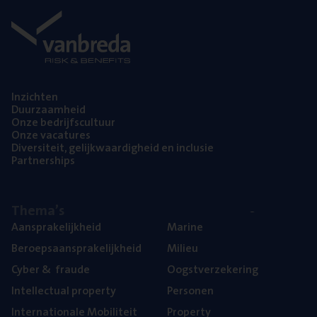
Inzich­ten
Duur­zaam­heid
Onze bedrijfs­cul­tuur
Onze vaca­tu­res
Diver­si­teit, gelijk­waar­dig­heid en inclusie
Part­ner­ships
The­ma’s
Aan­spra­ke­lijk­heid
Mari­ne
Beroeps­aan­spra­ke­lijk­heid
Mili­eu
Cyber
&
fraude
Oogst­ver­ze­ke­ring
Intel­lec­tu­al property
Per­so­nen
Inter­na­ti­o­na­le Mobiliteit
Pro­per­ty