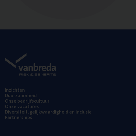
Inzich­ten
Duur­zaam­heid
Onze bedrijfs­cul­tuur
Onze vaca­tu­res
Diver­si­teit, gelijk­waar­dig­heid en inclusie
Part­ner­ships