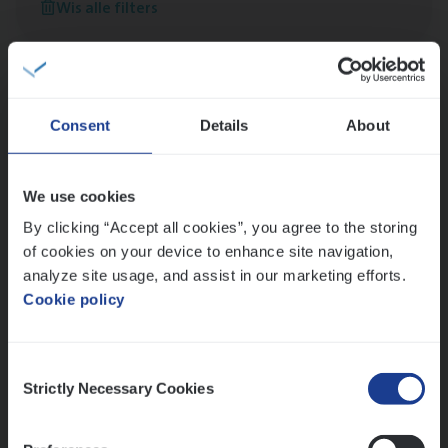
Wis alle filters
versterken
Mathias houdt van diepgaande dossiers én droge
humor
Thalia zoekt graag oplossingen, in games én op het
werk
Consent
Details
About
We use cookies
Ons sollicitatieproces
By clicking “Accept all cookies”, you agree to the storing
of cookies on your device to enhance site navigation,
analyze site usage, and assist in our marketing efforts.
Cookie policy
Consent
Strictly Necessary Cookies
Selection