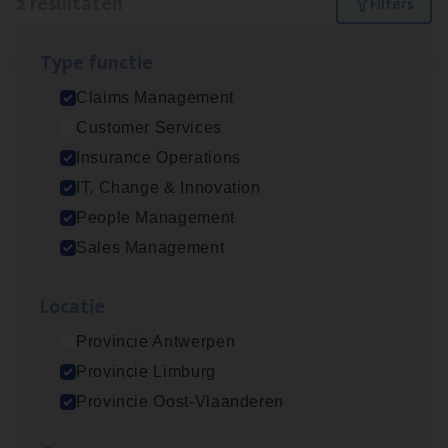
2 resultaten
Filters
Type func­tie
Dos­sier­be­heer­der Pro­per­ty verzekeringen
Claims Management
Insurance Operations
Customer Services
Antwerpen en Hasselt
Insurance Operations
IT, Change & Innovation
People Management
Scha­de­be­heer­der verzekeringen
Sales Management
Claims Management
Loca­tie
Sint-Niklaas/Temse
Provincie Antwerpen
Provincie Limburg
Lees onze verhalen
Provincie Oost-Vlaanderen
Meer dan collega’s: hoe Julie en Aurélie elkaar