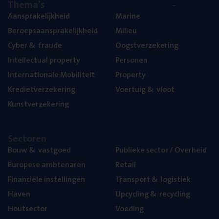
The­ma’s
Aan­spra­ke­lijk­heid
Mari­ne
Beroeps­aan­spra­ke­lijk­heid
Mili­eu
Cyber
&
fraude
Oogst­ver­ze­ke­ring
Intel­lec­tu­al property
Per­so­nen
Inter­na­ti­o­na­le Mobiliteit
Pro­per­ty
Kre­diet­ver­ze­ke­ring
Voer­tuig
&
vloot
Kunst­ver­ze­ke­ring
Sec­to­ren
Bouw
&
vastgoed
Publie­ke sec­tor / Overheid
Euro­pe­se ambtenaren
Retail
Finan­ci­ë­le instellingen
Trans­port
&
logistiek
Haven
Upcy­cling
&
recycling
Hout­sec­tor
Voe­ding