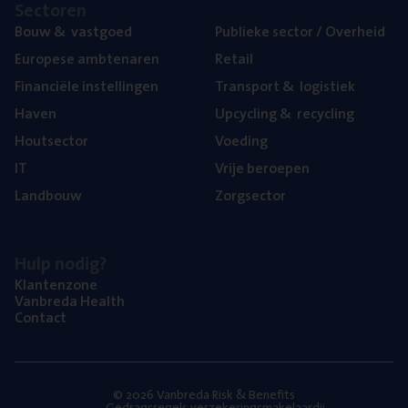
Sec­to­ren
Bouw
&
vastgoed
Publie­ke sec­tor / Overheid
Euro­pe­se ambtenaren
Retail
Finan­ci­ë­le instellingen
Trans­port
&
logistiek
Haven
Upcy­cling
&
recycling
Hout­sec­tor
Voe­ding
IT
Vrije beroe­pen
Land­bouw
Zorg­sec­tor
Hulp nodig?
Klan­ten­zo­ne
Van­b­re­da Health
Con­tact
© 2026 Vanbreda Risk & Benefits
Gedragsregels verzekeringsmakelaardij