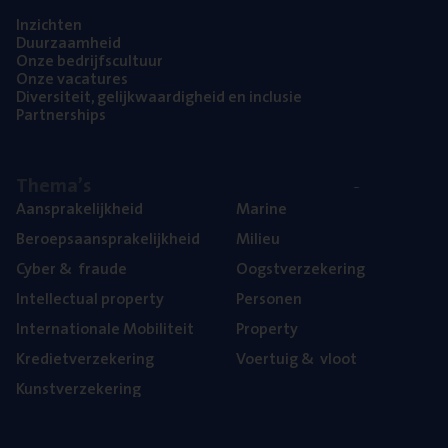
Inzich­ten
Duur­zaam­heid
Onze bedrijfs­cul­tuur
Onze vaca­tu­res
Diver­si­teit, gelijk­waar­dig­heid en inclusie
Part­ner­ships
The­ma’s
Aan­spra­ke­lijk­heid
Mari­ne
Beroeps­aan­spra­ke­lijk­heid
Mili­eu
Cyber
&
fraude
Oogst­ver­ze­ke­ring
Intel­lec­tu­al property
Per­so­nen
Inter­na­ti­o­na­le Mobiliteit
Pro­per­ty
Kre­diet­ver­ze­ke­ring
Voer­tuig
&
vloot
Kunst­ver­ze­ke­ring